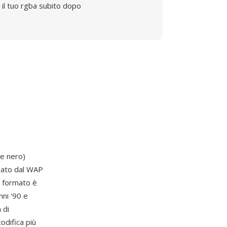
il tuo rgba subito dopo
e nero)
pato dal WAP
l formato è
nni '90 e
 di
odifica più