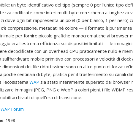
bile: un byte identificativo del tipo (sempre 0 per l'unico tipo defi
tezza codificate come interi multi-byte con schema a lunghezza var
zzi dove ogni bit rappresenta un pixel (0 per bianco, 1 per nero) 
 c'è compressione, metadati nè colore — il formato è puramente
inimale per fornire piccole grafiche monocromatiche ai browser mo
ggio era l'estrema efficienza sui dispositivi limitati — le immag
re decodificate con un overhead CPU praticamente nullo e mem
o sull'hardware mobile primitivo con processori a velocità di clock a
 dimensioni dei file ridottissime sono un altro punto di forza: u
a poche centinaia di byte, pratica per il trasferimento su canali d
e l'ecosistema
WAP
sia stato interamente superato dai browser 
ualizzare immagini JPEG, PNG e WebP a colori pieni, i file WBMP re
obili archiviati di quell'era di transizione.
:
WAP Forum
ne
: 1998