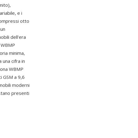
nito),
iabile, e i
compressi otto
 un
bili dell'era
ini WBMP
oria minima,
 una cifra in
n'icona WBMP
ati GSM a 9,6
mobili moderni
stano presenti