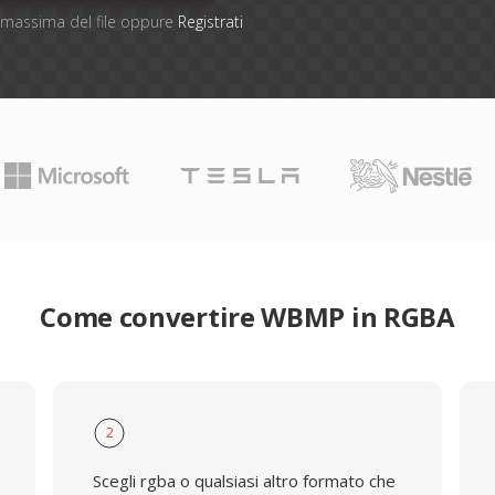
ne massima del file oppure
Registrati
Come convertire WBMP in RGBA
2
Scegli rgba o qualsiasi altro formato che