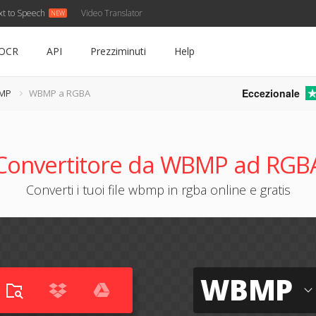
xt to Speech
Video Translator
OCR
API
Prezziminuti
Help
Eccezionale
BMP
WBMP a RGBA
Convertitore da WBMP ad RGB
Converti i tuoi file wbmp in rgba online e gratis
WBMP