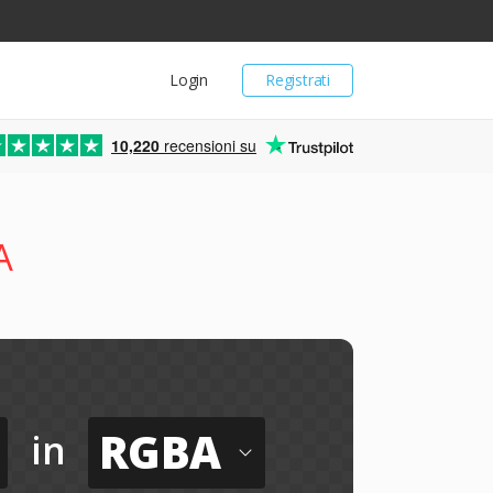
Login
Registrati
10,220
recensioni su
A
RGBA
in