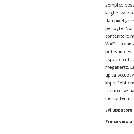
semplice possi
larghezza e al
dati pixel gre
per byte. Non
contenitore m
WAP. Un vanta
potevano esse
aspetto critic
megahertz. Le
tipica occupav
kbps. Sebben
capaci di vis
nei contenuti m
Sviluppatore
Prima versio