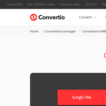
Video Editor
Add Subtitles to Video
Compress Video
GIF Editor
Te
Converti
Home
Convertitore immagini
Convertitore W
Scegli i file