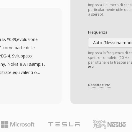
elocità di elaborazione è
Imposta il numero di cana
raggiunge codifica e
particolarmente utile quan
a stereo).
 alla CPU, mantenendosi
ttura del file supporta
Frequenza:
ì informazioni sulla
a l&#039;evoluzione
#039;audio. Il supporto
Auto (Nessuna modi
C come parte delle
tatili, dando a TTA un
Imposta la frequenza di 
EG-4. Sviluppato
spettro completo (20 Hz - 2
 lossless concorrenti.
per ottenere la trasparenz
ony, Nokia e AT&amp;T,
en-source è distribuita
wiki
.
itrate equivalenti o
#039;adozione dalla
lia generalmente un file
 Sebbene codec più recenti
Resetta tutto
tiva. Il codec sfrutta una
a maggiore del
ata combinata con
ervire gli utenti che
ise shaping temporale.
ssione trasparente.
per l&#039;ecosistema
umerosi servizi di
ellente efficienza di