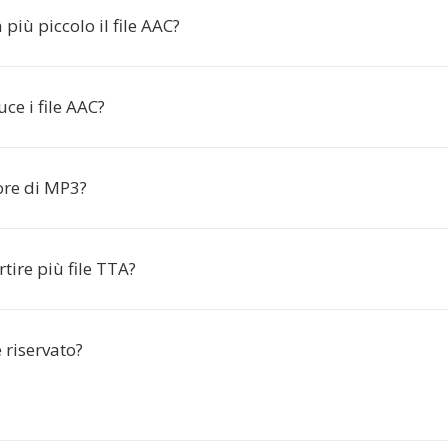
più piccolo il file AAC?
ce i file AAC?
ore di MP3?
tire più file TTA?
è riservato?