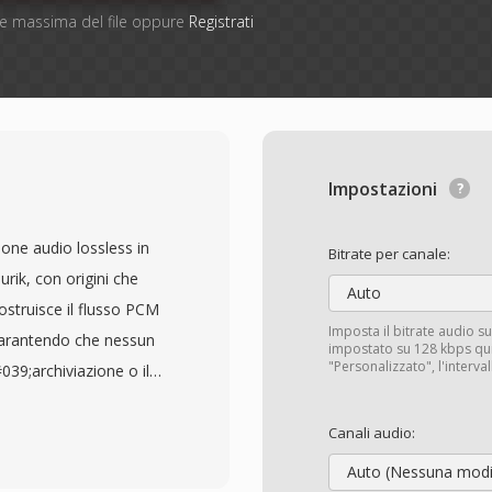
one massima del file oppure
Registrati
Impostazioni
one audio lossless in
Bitrate per canale:
rik, con origini che
Auto
costruisce il flusso PCM
Imposta il bitrate audio 
, garantendo che nessun
impostato su 128 kbps qui
"Personalizzato", l'interva
39;archiviazione o il
ualità CD standard sia
i interi a 32 bit,
Canali audio:
idiano e
Auto (Nessuna modi