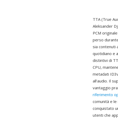
TTA (True Aud
Aleksander Djo
PCM originale
perso durante 
sia contenuti 
quotidiano e a
distintivi di 
CPU, mantenen
metadati ID3v
all'audio. Il 
vantaggio prat
riferimento o
comunità e le
conquistato 
utenti che ap