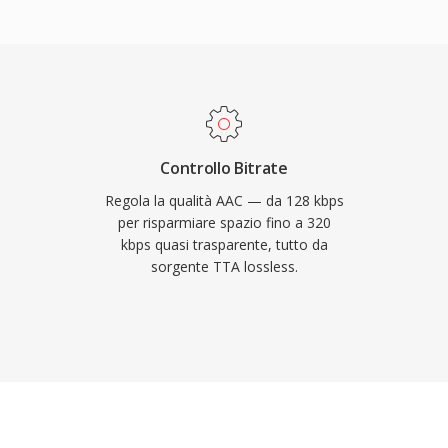
ta fedeltà con un
azio e banda. In secondo
 campionamento da 8 kHz
qualsiasi esigenza, dalle
o, l&#039;ampia adozione
ura che praticamente ogni
Controllo Bitrate
le moderno gestisca i
Regola la qualità AAC — da 128 kbps
giuntivi.
per risparmiare spazio fino a 320
kbps quasi trasparente, tutto da
sorgente TTA lossless.