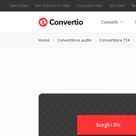
Video Editor
Add Subtitles to Video
Compress Video
GIF Editor
Te
Converti
Home
Convertitore audio
Convertitore TTA
Scegli i file