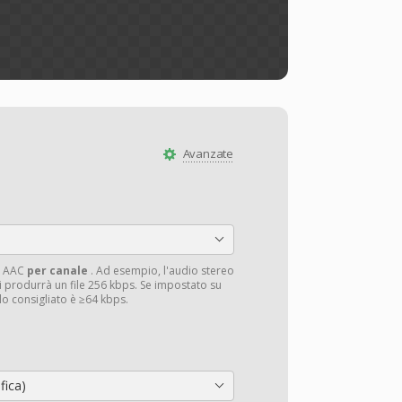
Avanzate
su AAC
per canale
. Ad esempio, l'audio stereo
 produrrà un file 256 kbps. Se impostato su
llo consigliato è ≥64 kbps.
fica)