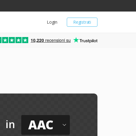
Login
Registrati
10,220
recensioni su
AAC
in