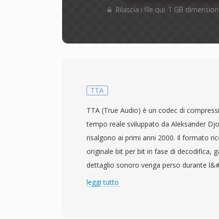
Rilascia i file qui. 1 GB dimensi
TTA
TTA (True Audio) è un codec di compressi
tempo reale sviluppato da Aleksander Djou
risalgono ai primi anni 2000. Il formato ri
originale bit per bit in fase di decodifica
dettaglio sonoro venga perso durante l&#0
trasferimento. TTA gestisce sia audio in q
leggi tutto
contenuti ad alta risoluzione fino a campion
rendendolo adatto all&#039;ascolto quot