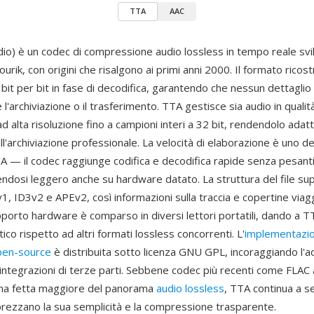
TTA
AAC
io) è un codec di compressione audio lossless in tempo reale sv
urik, con origini che risalgono ai primi anni 2000. Il formato ricostr
 bit per bit in fase di decodifica, garantendo che nessun dettagli
l'archiviazione o il trasferimento. TTA gestisce sia audio in quali
ad alta risoluzione fino a campioni interi a 32 bit, rendendolo adatt
ll'archiviazione professionale. La velocità di elaborazione è uno dei
TTA — il codec raggiunge codifica e decodifica rapide senza pesanti 
dosi leggero anche su hardware datato. La struttura del file sup
1, ID3v2 e APEv2, così informazioni sulla traccia e copertine via
supporto hardware è comparso in diversi lettori portatili, dando a T
ico rispetto ad altri formati lossless concorrenti. L'
implementazio
pen-source
è distribuita sotto licenza GNU GPL, incoraggiando l'a
 integrazioni di terze parti. Sebbene codec più recenti come FLAC
una fetta maggiore del panorama
audio lossless
, TTA continua a se
prezzano la sua semplicità e la compressione trasparente.