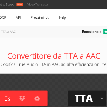
xt to Speech
Video Translator
OCR
API
Prezziminuti
Help
Eccezionale
TTA a AAC
Convertitore da TTA a AAC
Codifica True Audio TTA in AAC ad alta efficienza online
TTA