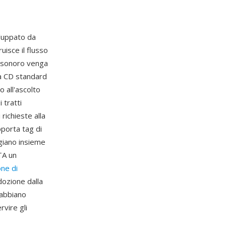
iluppato da
uisce il flusso
o sonoro venga
tà CD standard
o all'ascolto
 tratti
richieste alla
porta tag di
ggiano insieme
TA un
ne di
dozione dalla
 abbiano
rvire gli