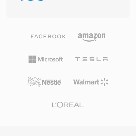
ストリームは一般的に128 kbpsのMP3ファイル
な優位性を与えました。オープンソースのリファ
に匹敵する知覚品質を提供します。コーデックは
レンス実装はGNU GPLの下で提供され、コミュ
改良型離散コサイン変換と高度な心理音響モデリ
ニティの採用とサードパーティ統合を促進してい
ングおよび時間的ノイズシェーピングを組み合わ
ます。FLACなどの新しいコーデックがロスレス
せて使用します。AACはAppleのエコシステム
オーディオの市場でより大きなシェアを獲得しま
(iTunes、iPhone、iPad)、YouTube、および多
したが、TTAはそのシンプルさと透過的な圧縮を
くのストリーミングサービスのデフォルトオーデ
評価するユーザーに使い続けられています。
ィオ形式です。第一の利点は優れた圧縮効率で、
ストレージと帯域幅を大幅に削減しながら高忠実
度オーディオを実現します。第二に、8 kHzから
96 kHzのサンプルレートと最大48チャンネルを
サポートし、音声通話からサラウンドサウンドま
であらゆる用途に対応します。第三に、Appleを
はじめとする幅広い業界採用により、事実上すべ
ての最新デバイス、ブラウザ、メディアプレーヤ
ーが追加プラグインなしでAACコンテンツをネイ