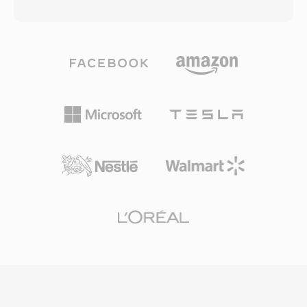
に匹敵する知覚品質を提供します。コーデックは
が必要ですが — 品質を犠牲にすることなくスト
改良型離散コサイン変換と高度な心理音響モデリ
レージ効率を優先するオーディオファイルの方々
ングおよび時間的ノイズシェーピングを組み合わ
は、アーカイブ形式としてAPEを好み続けていま
せて使用します。AACはAppleのエコシステム
す。
(iTunes、iPhone、iPad)、YouTube、および多
くのストリーミングサービスのデフォルトオーデ
ィオ形式です。第一の利点は優れた圧縮効率で、
ストレージと帯域幅を大幅に削減しながら高忠実
度オーディオを実現します。第二に、8 kHzから
96 kHzのサンプルレートと最大48チャンネルを
サポートし、音声通話からサラウンドサウンドま
であらゆる用途に対応します。第三に、Appleを
はじめとする幅広い業界採用により、事実上すべ
ての最新デバイス、ブラウザ、メディアプレーヤ
ーが追加プラグインなしでAACコンテンツをネイ
ティブに処理できます。