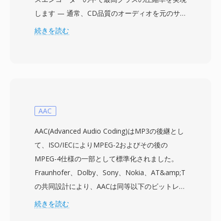
します — 通常、CD品質のオーディオを元のサ
イズの50-60%に削減し、insaneプリセットでは
続きを読む
速度と引き換えにさらに圧縮します。元の波形の
すべてのビットが保存され、完全に復元可能で
す。エンジンは適応予測フィルタとレンジコーデ
ィングを使用してPCMオーディオの冗長性を活
用し、複数の圧縮レベルにより処理時間とファイ
ルサイズのバランスをユーザーが調整できます。
AAC
際立った利点は優れた圧縮密度です。テストで
AAC(Advanced Audio Coding)はMP3の後継とし
は、APEファイルが同等のFLACやWavPackエン
て、ISO/IECによりMPEG-2およびその後の
コーディングより2-5%小さくなることが頻繁に
MPEG-4仕様の一部として標準化されました。
示されています。この形式はAPEv2メタデータに
Fraunhofer、Dolby、Sony、Nokia、AT&amp;T
よる堅牢なタグ付けを備え、アルバムアート、歌
の共同設計により、AACは同等以下のビットレー
詞、詳細なカタログ情報をサポートします。プラ
トで優れた音質を実現します — 96 kbpsのAAC
続きを読む
ットフォームサポートはFLACより限定的で —
ストリームは一般的に128 kbpsのMP3ファイル
再生にはfoobar2000やVLCなどのソフトウェア