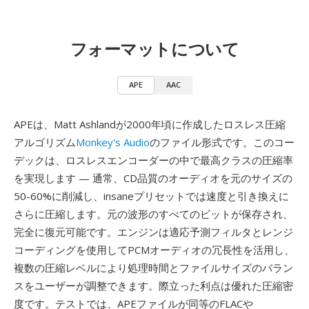
フォーマットについて
APE
AAC
APEは、Matt Ashlandが2000年頃に作成したロスレス圧縮
アルゴリズム
Monkey's Audio
のファイル形式です。このコー
デックは、ロスレスエンコーダーの中で最高クラスの圧縮率
を実現します — 通常、CD品質のオーディオを元のサイズの
50-60%に削減し、insaneプリセットでは速度と引き換えに
さらに圧縮します。元の波形のすべてのビットが保存され、
完全に復元可能です。エンジンは適応予測フィルタとレンジ
コーディングを使用してPCMオーディオの冗長性を活用し、
複数の圧縮レベルにより処理時間とファイルサイズのバラン
スをユーザーが調整できます。際立った利点は優れた圧縮密
度です。テストでは、APEファイルが同等のFLACや