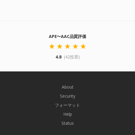
APE〜AAC品質評価
4.8
(42投票)
About
Security
フォーマット
Help
Status