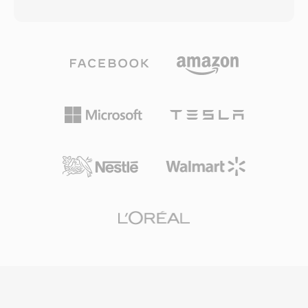
途でほぼすべての他のコーデックを凌駕します
レンス実装はGNU GPLの下で提供され、コミュ
— 6 kbpsでの低遅延音声、128 kbpsでの高忠実
ニティの採用とサードパーティ統合を促進してい
度音楽、そしてその間のすべてに対応します。6
ます。FLACなどの新しいコーデックがロスレス
から510 kbpsのビットレート、最大48 kHzのサ
オーディオの市場でより大きなシェアを獲得しま
ンプルレート、2.5 msまでの小さなフレームサ
したが、TTAはそのシンプルさと透過的な圧縮を
イズをサポートし、主流のオーディオコーデック
評価するユーザーに使い続けられています。
の中で最も低いアルゴリズム遅延を実現していま
す。3つの利点がOpusを特に魅力的にしていま
す。完全にロイヤリティフリーかつオープンソー
スで、プロプライエタリコーデックを妨げるライ
センス障壁を排除しています。MP3の約半分の
ビットレートで透明な品質を達成し、同等のレー
トではAACを上回ります。そして、その低遅延に
よりWebRTCの必須コーデックとなり、すべての
最新ブラウザにOpusデコーダーが搭載されてい
ます。WhatsApp、Discord、Zoom、YouTube