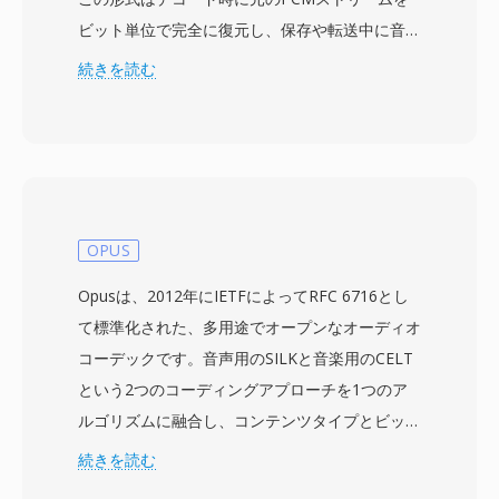
ビット単位で完全に復元し、保存や転送中に音の
ディテールが失われないことを保証します。TTA
続きを読む
は標準的なCD品質のオーディオだけでなく、最
大32ビット整数サンプルのハイレゾコンテンツ
も処理でき、日常のリスニングとプロフェッショ
ナルなアーカイブの両方に適しています。処理速
度はTTAの特徴的な強みの一つで、コーデックは
高いCPU負荷をかけずに高速なエンコーディング
OPUS
とデコーディングを実現し、古いハードウェアで
Opusは、2012年にIETFによってRFC 6716とし
も軽量に動作します。ファイル構造はID3v1、
て標準化された、多用途でオープンなオーディオ
ID3v2、APEv2メタデータタグをサポートしてい
コーデックです。音声用のSILKと音楽用のCELT
るため、トラック情報やアルバムアートがオーデ
という2つのコーディングアプローチを1つのア
ィオとともに移動します。いくつかのポータブル
ルゴリズムに融合し、コンテンツタイプとビット
プレーヤーにハードウェアサポートが組み込ま
レートに基づいてそれらの間をブレンドします。
続きを読む
れ、TTAに競合するロスレス形式に対する実用的
このハイブリッド設計により、Opusは幅広い用
な優位性を与えました。オープンソースのリファ