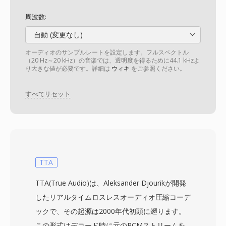
周波数:
自動 (変更なし)
オーディオのサンプルレートを設定します。フルスペクトル
（20 Hz～20 kHz）の音楽では、透明度を得るために44.1 kHzよ
り大きな値が必要です。詳細は
ウィキ
をご参照ください。
すべてリセット
TTA
TTA(True Audio)は、Aleksander Djourikが開発
したリアルタイムロスレスオーディオ圧縮コーデ
ックで、その起源は2000年代初頭に遡ります。
この形式はデコード時に元のPCMストリームを