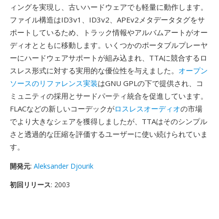
ィングを実現し、古いハードウェアでも軽量に動作します。
ファイル構造はID3v1、ID3v2、APEv2メタデータタグをサ
ポートしているため、トラック情報やアルバムアートがオー
ディオとともに移動します。いくつかのポータブルプレーヤ
ーにハードウェアサポートが組み込まれ、TTAに競合するロ
スレス形式に対する実用的な優位性を与えました。
オープン
ソースのリファレンス実装
はGNU GPLの下で提供され、コ
ミュニティの採用とサードパーティ統合を促進しています。
FLACなどの新しいコーデックが
ロスレスオーディオ
の市場
でより大きなシェアを獲得しましたが、TTAはそのシンプル
さと透過的な圧縮を評価するユーザーに使い続けられていま
す。
開発元
:
Aleksander Djourik
初回リリース
: 2003