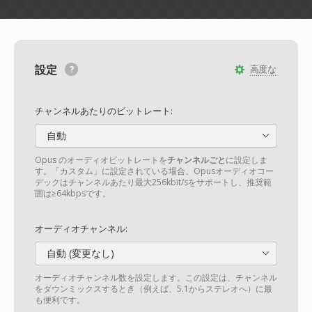
設定
高度な
チャンネルあたりのビットレート:
自動
Opus のオーディオビットレートを
チャンネルごと
に設定しま
す。「カスタム」に設定されている場合、Opusオーディオコー
デックはチャンネルあたり最大256kbit/sをサポートし、推奨範
囲は≥64kbpsです。
オーディオチャンネル:
自動 (変更なし)
オーディオチャンネル数を設定します。この設定は、チャンネル
をダウンミックスするとき（例えば、5.1からステレオへ）に最
も便利です。