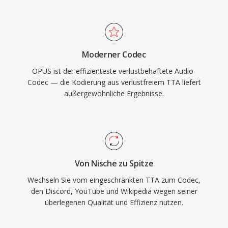
gleichen Raten. Und seine niedrige Latenz
macht es zum Pflichtcodec für WebRTC,
sodass jeder moderne Browser einen Opus-
Decoder mitbringt. WhatsApp, Discord, Zoom
Moderner Codec
und YouTube setzen alle auf Opus für Echtzeit-
OPUS ist der effizienteste verlustbehaftete Audio-
Audio.
Codec — die Kodierung aus verlustfreiem TTA liefert
außergewöhnliche Ergebnisse.
Von Nische zu Spitze
Wechseln Sie vom eingeschränkten TTA zum Codec,
den Discord, YouTube und Wikipedia wegen seiner
überlegenen Qualität und Effizienz nutzen.