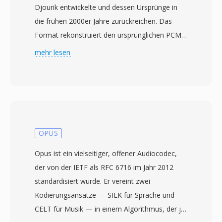
Djourik entwickelte und dessen Ursprünge in
die frühen 2000er Jahre zurückreichen. Das
Format rekonstruiert den ursprünglichen PCM-
Stream bei der Dekodierung bitgenau und
mehr lesen
garantiert damit, dass kein klangliches Detail
während Speicherung oder Transfer verloren
geht. TTA verarbeitet sowohl Standard-CD-
Audio als auch hochauflösende Inhalte mit bis
zu 32-Bit-Integer-Samples und eignet sich so
gleichermaßen für den Alltagsgebrauch wie für
OPUS
professionelle Archivierung. Die
Opus ist ein vielseitiger, offener Audiocodec,
Verarbeitungsgeschwindigkeit ist eine der
der von der IETF als RFC 6716 im Jahr 2012
prägenden Stärken von TTA — der Codec
standardisiert wurde. Er vereint zwei
erreicht schnelle Kodierung und Dekodierung
Kodierungsansätze — SILK für Sprache und
ohne hohe CPU-Anforderungen und bleibt
CELT für Musik — in einem Algorithmus, der je
selbst auf älterer Hardware leichtgewichtig. Die