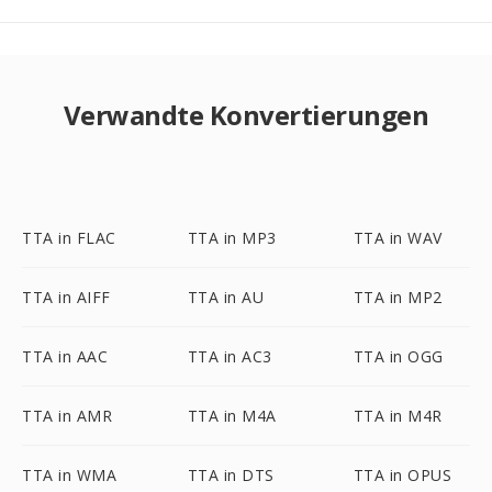
Verwandte Konvertierungen
TTA in FLAC
TTA in MP3
TTA in WAV
TTA in AIFF
TTA in AU
TTA in MP2
TTA in AAC
TTA in AC3
TTA in OGG
TTA in AMR
TTA in M4A
TTA in M4R
TTA in WMA
TTA in DTS
TTA in OPUS