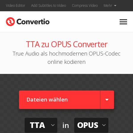
Video Editor
Add Subtitles to Video
Compress Video
Mehr
TTA zu OPUS Converter
True Audio als hochmodernen OPUS-Codec
online kodieren
Dateien wählen
TTA
OPUS
in