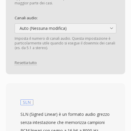
maggior parte dei casi.
Canali audio:
Auto (Nessuna modifica)
Imposta il numero di canali audio. Questa impostazione è
particolarmente utile quando si esegue il downmix dei canali
(es. da 5.1 a stereo).
Resetta tutto
SLN
SLN (Signed Linear) è un formato audio grezzo
senza intestazione che memorizza campioni
PCM lineari con segno a 16 bit a 8000 Hz