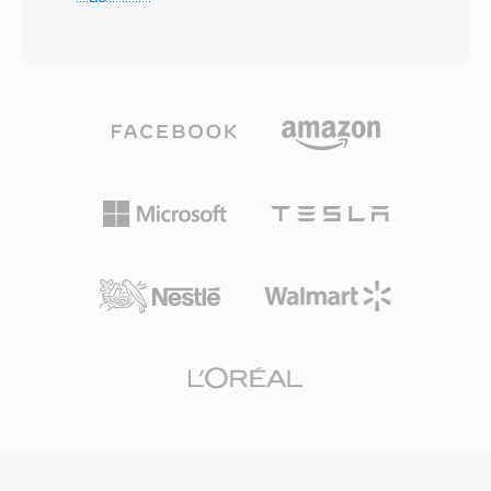
del coseno modificata (MDCT) e una codifica a
campioni è fisso per convenzione e ogni byte di
bitrate variabile che si adatta alla complessità
overhead conta su migliaia di canali simultanei.
del segnale frame per frame. Test
La frequenza di 8000 Hz si allinea allo standard
d&#039;ascolto alla cieca hanno
G.711 per la telefonia tradizionale, catturando
costantemente dimostrato che Vorbis offre
l&#039;intera banda vocale 300-3400 Hz.
una qualità percettiva pari o superiore
Asterisk supporta anche varianti estese (sln16,
all&#039;MP3, soprattutto nella fascia 96-192
sln32, sln48) per audio a banda larga. I file SLN
kbps. Il formato supporta frequenze di
non richiedono decodifica — basta la
campionamento da 8 kHz a 192 kHz e da 1 a
mappatura diretta in memoria — rendendoli
255 canali, coprendo tutto dalla voce mono ai
ideali per mixaggio in tempo reale, conferenza
mix surround. Un vantaggio di spicco è la totale
e riproduzione di prompt in ambienti VoIP ad
assenza di costi di licenza — gli sviluppatori di
alta densità.
giochi, le piattaforme di streaming e i
produttori hardware possono implementare
Vorbis senza preoccupazioni riguardo alle
royalty. Spotify ha fatto affidamento su Vorbis