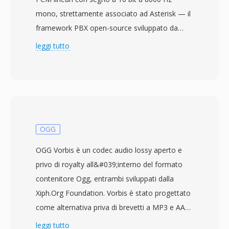
mono, strettamente associato ad Asterisk — il
framework PBX open-source sviluppato da
Digium (ora Sangoma Technologies).
leggi tutto
All&#039;interno di Asterisk, SLN funge da
rappresentazione audio interna nativa: ogni
operazione di transcodifica passa attraverso il
lineare con segno come passaggio intermedio.
Questo rende SLN la spina dorsale
dell&#039;architettura di traduzione codec di
OGG
Asterisk. Il formato non contiene nulla oltre ai
OGG Vorbis è un codec audio lossy aperto e
campioni grezzi — nessuna intestazione,
privo di royalty all&#039;interno del formato
nessun metadato, nessun framing — quindi i
contenitore Ogg, entrambi sviluppati dalla
parametri devono essere noti in anticipo.
Xiph.Org Foundation. Vorbis è stato progettato
Sebbene questa assenza di autodescrizione
come alternativa priva di brevetti a MP3 e AAC,
possa sembrare limitante, è in realtà un
utilizzando la codifica con trasformata discreta
leggi tutto
vantaggio nella telefonia dove il formato dei