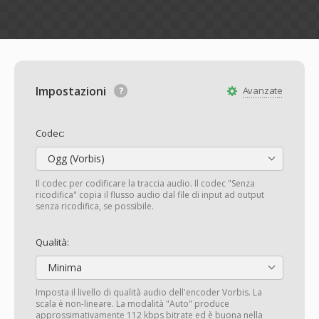
Impostazioni
Avanzate
Codec:
Ogg (Vorbis)
Il codec per codificare la traccia audio. Il codec "Senza
ricodifica" copia il flusso audio dal file di input ad output
senza ricodifica, se possibile.
Qualità:
Minima
Imposta il livello di qualità audio dell'encoder Vorbis. La
scala è non-lineare. La modalità "Auto" produce
approssimativamente 112 kbps bitrate ed è buona nella