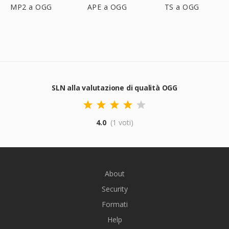
MP2 a OGG
APE a OGG
TS a OGG
SLN alla valutazione di qualità OGG
4.0
(1 voti)
About
Security
Formati
Help