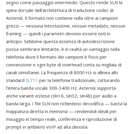
segno come passaggio intermedio. Questo rende SLN la
spina dorsale dell'architettura di traduzione codec di
Asterisk. Il formato non contiene nulla oltre ai campioni
grezzi — nessuna intestazione, nessun metadato, nessun
framing — quindi i parametri devono essere noti in
anticipo. Sebbene questa assenza di autodescrizione
possa sembrare limitante, è in realtà un vantaggio nella
telefonia dove il formato dei campioni è fisso per
convenzione e ogni byte di overhead conta su migliaia di
canali simultanei. La frequenza di 8000 Hz si allinea allo
standard
G.711
per la telefonia tradizionale, catturando
l'intera banda vocale 300-3400 Hz. Asterisk supporta
anche varianti estese (sln16, sln32, sln48) per audio a
banda larga. I file SLN non richiedono decodifica — basta la
mappatura diretta in memoria — rendendoli ideali per
mixaggio in tempo reale, conferenza e riproduzione di
prompt in ambienti VoIP ad alta densità.