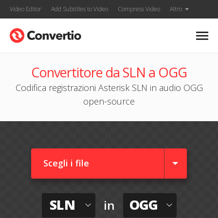
Video Editor
Add Subtitles to Video
Compress Video
Altro
Convertitore da SLN a OGG
Codifica registrazioni Asterisk SLN in audio OGG
open-source
Scegli i file
SLN
OGG
in