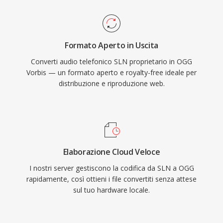
per anni come codec di streaming primario
proprio per questo motivo. Il formato gestisce
inoltre il degrado qualitativo a bassi bitrate in
Formato Aperto in Uscita
modo più elegante rispetto a molti concorrenti,
Converti audio telefonico SLN proprietario in OGG
motivo per cui resta popolare nei videogiochi
Vorbis — un formato aperto e royalty-free ideale per
dove lo spazio è limitato e migliaia di effetti
distribuzione e riproduzione web.
sonori competono per lo spazio disponibile.
VLC, Firefox, Chrome e Android forniscono tutti
la decodifica nativa di Vorbis.
Elaborazione Cloud Veloce
I nostri server gestiscono la codifica da SLN a OGG
rapidamente, così ottieni i file convertiti senza attese
sul tuo hardware locale.