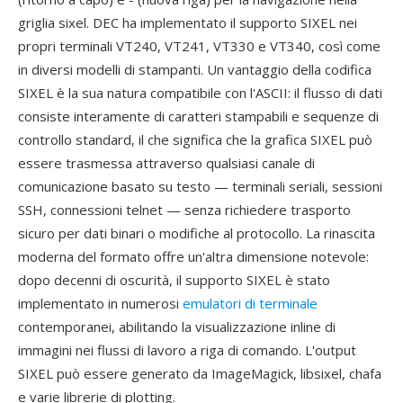
griglia sixel. DEC ha implementato il supporto SIXEL nei
propri terminali VT240, VT241, VT330 e VT340, così come
in diversi modelli di stampanti. Un vantaggio della codifica
SIXEL è la sua natura compatibile con l'ASCII: il flusso di dati
consiste interamente di caratteri stampabili e sequenze di
controllo standard, il che significa che la grafica SIXEL può
essere trasmessa attraverso qualsiasi canale di
comunicazione basato su testo — terminali seriali, sessioni
SSH, connessioni telnet — senza richiedere trasporto
sicuro per dati binari o modifiche al protocollo. La rinascita
moderna del formato offre un'altra dimensione notevole:
dopo decenni di oscurità, il supporto SIXEL è stato
implementato in numerosi
emulatori di terminale
contemporanei, abilitando la visualizzazione inline di
immagini nei flussi di lavoro a riga di comando. L'output
SIXEL può essere generato da ImageMagick, libsixel, chafa
e varie librerie di plotting.