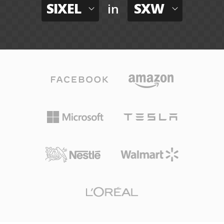
SIXEL
SXW
in