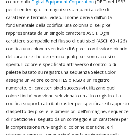
creato dalla
Digital Equipment Corporation
(DEC) nel 1983
per il rendering di immagini su stampanti a celle di
carattere e terminali video. Il nome deriva dall'unità
fondamentale della codifica: una colonna di sei pixel
rappresentata da un singolo carattere ASCII. Ogni
carattere stampabile nel flusso di dati sixel (ASCII 63-126)
codifica una colonna verticale di 6 pixel, con il valore binario
del carattere che determina quali pixel sono accesi o
spenti. Il colore è specificato attraverso il controllo di
palette basato su registri: una sequenza Select Color
assegna un valore colore HLS o RGB a un registro
numerato, e i caratteri sixel successivi utilizzano quel
colore finchè non viene selezionato un altro registro. La
codifica supporta attributi raster per specificare il rapporto
d'aspetto dei pixel e le dimensioni dell'immagine, sequenze
di ripetizione (! seguito da un conteggio e un carattere) per
la compressione run-length di colonne identiche, e $
(ritorno a capo) e - (nuova riga) per la navigazione nella