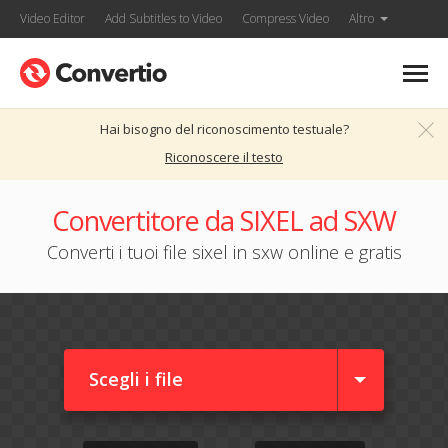
Video Editor
Add Subtitles to Video
Compress Video
Altro
Hai bisogno del riconoscimento testuale?
Riconoscere il testo
Convertitore da SIXEL ad SXW
Converti i tuoi file sixel in sxw online e gratis
Scegli i file