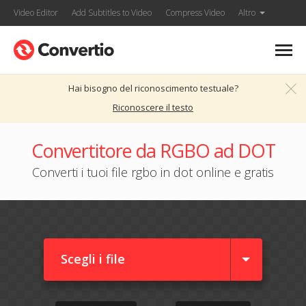
Video Editor
Add Subtitles to Video
Compress Video
Altro
Hai bisogno del riconoscimento testuale?
Riconoscere il testo
Convertitore da RGBO ad DOT
Converti i tuoi file rgbo in dot online e gratis
Scegli i file