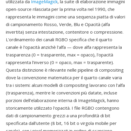
utilizzata da
ImageMagick
, la suite di elaborazione immagini
open-source rilasciata per la prima volta nel 1990, che
rappresenta le immagini come una sequenza piatta di valori
di campionamento Rosso, Verde, Blu e Opacità (alfa
invertita) senza intestazione, contenitore o compressione.
L'ordinamento dei canali RGBO specifica che il quarto
canale è l'opacità anzichè l'alfa — dove alfa rappresenta la
trasparenza (0 = trasparente, max = opaco), l'opacità
rappresenta l'inverso (0 = opaco, max = trasparente).
Questa distinzione è rilevante nelle pipeline di compositing
dove la convenzione matematica per il quarto canale varia
tra i sistemi: alcuni modelli di compositing lavorano con l'alfa
(trasparenza), mentre le convenzioni più datate, incluse
porzioni dell'elaborazione interna di ImageMagick, hanno
storicamente utilizzato l'opacità. I file RGBO contengono
dati di campionamento grezzi a una profondità di bit
specificata dall'utente (8 bit, 16 bit o virgola mobile per
canale), con i pixel memorizzati in ordine di scansione.