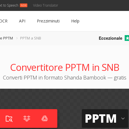
xt to Speech
Video Translator
OCR
API
Prezziminuti
Help
Eccezionale
re PPTM
PPTM a SNB
Convertitore PPTM in SNB
Converti PPTM in formato Shanda Bambook — gratis
PPTM