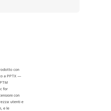
trodotto con
tico a PPTX —
 PPTM
c for
tensioni con
ezza: utenti e
, e le