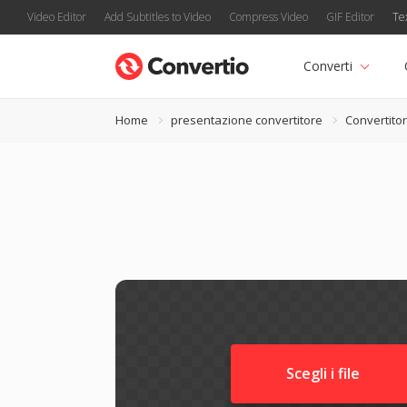
Video Editor
Add Subtitles to Video
Compress Video
GIF Editor
Te
Converti
Home
presentazione convertitore
Convertito
Scegli i file