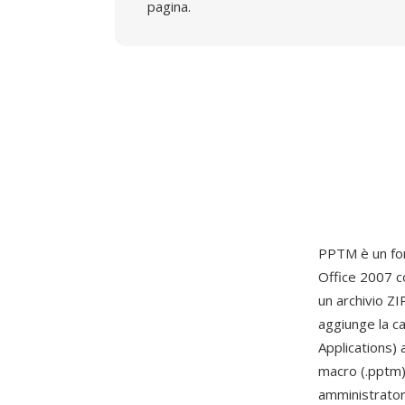
pagina.
PPTM è un fo
Office 2007 c
un archivio Z
aggiunge la c
Applications) 
macro (.pptm) 
amministratori