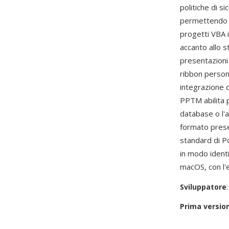
politiche di 
permettendo l
progetti VBA i
accanto allo 
presentazioni
ribbon persona
integrazione c
PPTM abilita p
database o l'a
formato preser
standard di P
in modo iden
macOS, con l'e
Sviluppatore
Prima versio