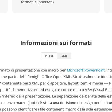
formati supportati)
Informazioni sui formati
PPTM
SNB
rmato di presentazione con macro per
Microsoft PowerPoint
, in
ome parte della famiglia Office Open XML. Strutturalmente iden
IP contenente parti XML per diapositive, layout, temi e media —
apacità di memorizzare ed eseguire codice macro VBA (Visual Basi
all'interno della presentazione. La separazione deliberata delle es
e senza macro (.pptx) è stata una decisione di design per la sicur
 possono identificare i file contenenti macro dalla sola estensione