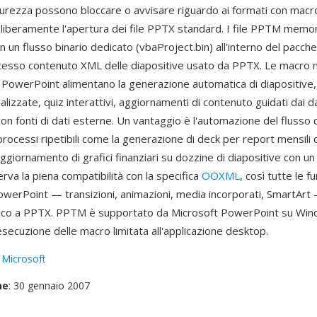
sicurezza possono bloccare o avvisare riguardo ai formati con macr
iberamente l'apertura dei file PPTX standard. I file PPTM memor
n un flusso binario dedicato (vbaProject.bin) all'interno del pacche
stesso contenuto XML delle diapositive usato da PPTX. Le macro n
 PowerPoint alimentano la generazione automatica di diapositive,
lizzate, quiz interattivi, aggiornamenti di contenuto guidati dai da
on fonti di dati esterne. Un vantaggio è l'automazione del flusso 
rocessi ripetibili come la generazione di deck per report mensili 
ggiornamento di grafici finanziari su dozzine di diapositive con un si
va la piena compatibilità con la specifica
OOXML
, così tutte le f
owerPoint — transizioni, animazioni, media incorporati, SmartArt
tico a PPTX. PPTM è supportato da Microsoft PowerPoint su Wi
secuzione delle macro limitata all'applicazione desktop.
:
Microsoft
ne
: 30 gennaio 2007