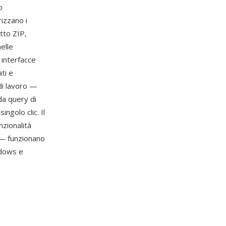
o
izzano i
tto ZIP,
elle
 interfacce
ti e
di lavoro —
da query di
ngolo clic. Il
unzionalità
 — funzionano
ndows e