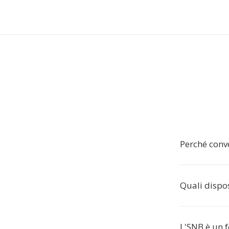
Perché conv
Quali dispos
L'SNB è un