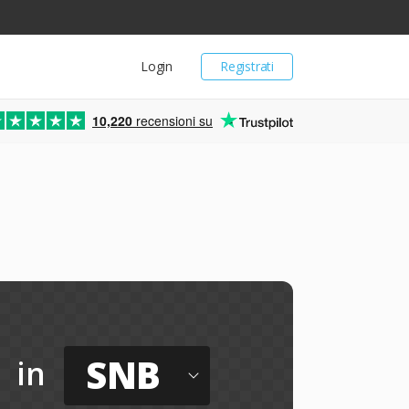
Login
Registrati
10,220
recensioni su
SNB
in