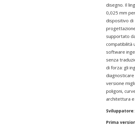
disegno. Il li
0,025 mm per u
dispositivo d
progettazione
supportato da 
compatibilità
software inge
senza traduzio
di forza: gli 
diagnosticare
versione migli
poligoni, curv
architettura 
Sviluppatore
Prima versio