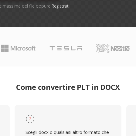
one massima del file oppure
Registrati
Come convertire PLT in DOCX
2
Scegli docx o qualsiasi altro formato che