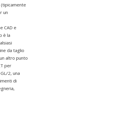
r (tipicamente
er un
ne CAD e
o è la
lsiasi
ne da taglio
 un altro punto
LT per
-GL/2, una
imenti di
egneria,