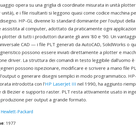
nguaggio opera su una griglia di coordinate misurata in unità plotte
nità), e i file risultanti si leggono quasi come codice macchina p
i disegno. HP-GL divenne lo standard dominante per l'output della
 assistita al computer, adottato da praticamente ogni applicazio
plotter di tutti i produttori durante gli anni '80 e '90. Un vantaggi
 universale CAD — i file PLT generati da AutoCAD, SolidWorks o qua
gneristico possono essere inviati direttamente a plotter e macchi
ne driver. La struttura dei comandi in testo leggibile dall'uomo è
ingegneri possono ispezionare, modificare e scrivere a mano file P
 l'output o generare disegni semplici in modo programmatico. HP
orata introdotta con l'
HP LaserJet III
nel 1990, ha aggiunto riemp
e di Bezier e supporto raster. PLT resta attivamente usato in ing
e produzione per output a grande formato.
:
Hewlett-Packard
ne
: 1977