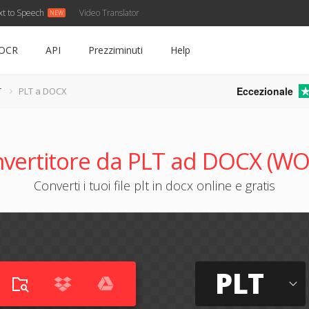
xt to Speech
Video Translator
OCR
API
Prezziminuti
Help
Eccezionale
T
PLT a DOCX
vertitore da PLT ad DOCX (W
Converti i tuoi file plt in docx online e gratis
PLT