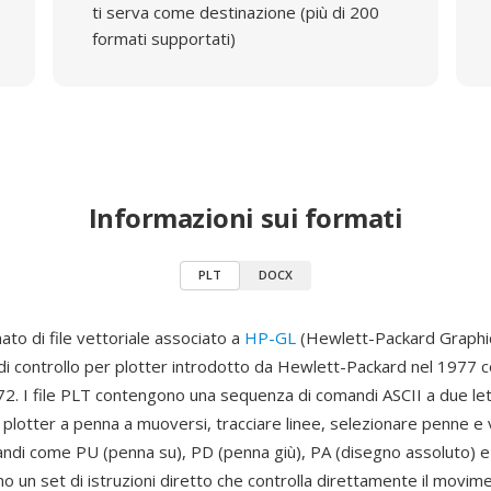
ti serva come destinazione (più di 200
formati supportati)
Informazioni sui formati
PLT
DOCX
to di file vettoriale associato a
HP-GL
(Hewlett-Packard Graphi
di controllo per plotter introdotto da Hewlett-Packard nel 1977 co
. I file PLT contengono una sequenza di comandi ASCII a due le
 plotter a penna a muoversi, tracciare linee, selezionare penne e 
di come PU (penna su), PD (penna giù), PA (disegno assoluto) e
 un set di istruzioni diretto che controlla direttamente il movime