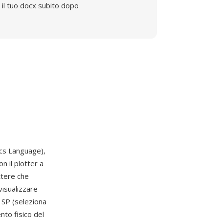
il tuo docx subito dopo
cs Language),
n il plotter a
ttere che
visualizzare
 SP (seleziona
nto fisico del