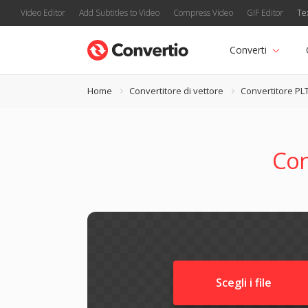
Video Editor
Add Subtitles to Video
Compress Video
GIF Editor
Te
Converti
Home
Convertitore di vettore
Convertitore PL
Con
Scegli i file