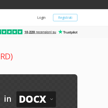
Login
Registrati
10,220
recensioni su
ORD)
DOCX
in