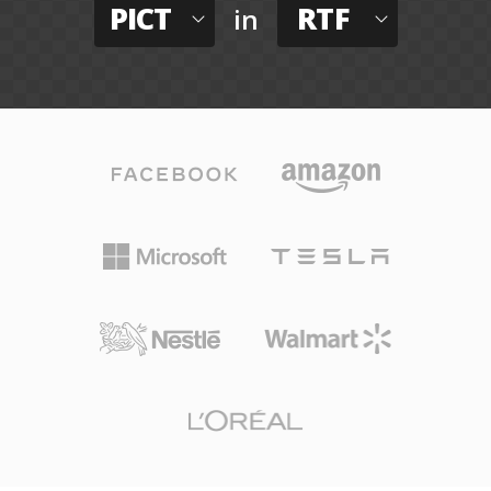
PICT
RTF
in