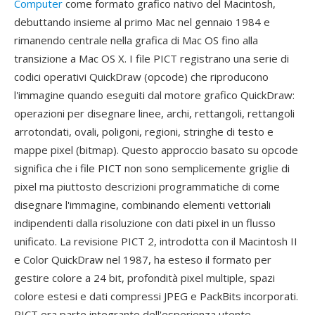
Computer
come formato grafico nativo del Macintosh,
debuttando insieme al primo Mac nel gennaio 1984 e
rimanendo centrale nella grafica di Mac OS fino alla
transizione a Mac OS X. I file PICT registrano una serie di
codici operativi QuickDraw (opcode) che riproducono
l'immagine quando eseguiti dal motore grafico QuickDraw:
operazioni per disegnare linee, archi, rettangoli, rettangoli
arrotondati, ovali, poligoni, regioni, stringhe di testo e
mappe pixel (bitmap). Questo approccio basato su opcode
significa che i file PICT non sono semplicemente griglie di
pixel ma piuttosto descrizioni programmatiche di come
disegnare l'immagine, combinando elementi vettoriali
indipendenti dalla risoluzione con dati pixel in un flusso
unificato. La revisione PICT 2, introdotta con il Macintosh II
e Color QuickDraw nel 1987, ha esteso il formato per
gestire colore a 24 bit, profondità pixel multiple, spazi
colore estesi e dati compressi JPEG e PackBits incorporati.
PICT era parte integrante dell'esperienza utente