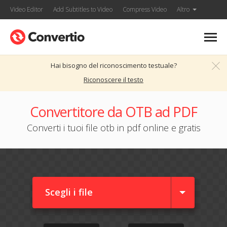
Video Editor
Add Subtitles to Video
Compress Video
Altro
Hai bisogno del riconoscimento testuale?
Riconoscere il testo
Convertitore da OTB ad PDF
Converti i tuoi file otb in pdf online e gratis
Scegli i file