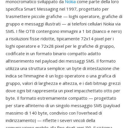
monocromatico sviluppato da
Nokia
come parte della loro
specifica Smart Messaging nel 1997, progettato per
trasmettere piccole grafiche — loghi operatore, grafiche di
gruppo e messaggi illustrati — ai telefoni cellulari Nokia via
SMS. I file OTB contengono immagini a 1 bit (bianco e nero)
a risoluzioni fisse ridotte, tipicamente 72x14 pixel per i
loghi operatore e 72x28 pixel per le grafiche di gruppo,
codificate in un formato binario compatto adatto
all'inserimento nel payload dei messaggi SMS. Il formato
utilizza una struttura semplice: un byte di intestazione che
indica se l'immagine è un logo operatore o una grafica di
gruppo, valori di larghezza e altezza, e i dati bitmap grezzi
dove ogni bit rappresenta un pixel impacchettato otto per
byte. Il formato estremamente compatto — progettato
per stare all'interno di un singolo messaggio SMS (payload
massimo di 140 byte, condiviso con l'overhead di
indirizzamento) — riflette i severi vincoli della
comunicazione mobile alla fine degli anni '90. Il sistema