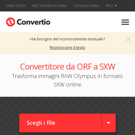
Video Editor
Add Subtitles to Video
Compress Video
Altro
Hai bisogno del riconoscimento testuale?
Riconoscere il testo
Convertitore da ORF a SXW
Trasforma immagini RAW Olympus in formato
SXW online
Scegli i file