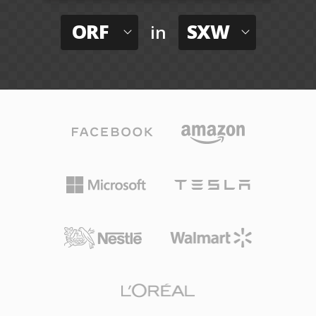
ORF
SXW
in