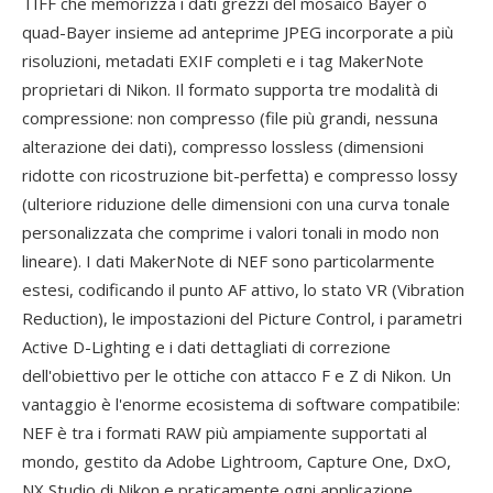
TIFF che memorizza i dati grezzi del mosaico Bayer o
quad-Bayer insieme ad anteprime JPEG incorporate a più
risoluzioni, metadati EXIF completi e i tag MakerNote
proprietari di Nikon. Il formato supporta tre modalità di
compressione: non compresso (file più grandi, nessuna
alterazione dei dati), compresso lossless (dimensioni
ridotte con ricostruzione bit-perfetta) e compresso lossy
(ulteriore riduzione delle dimensioni con una curva tonale
personalizzata che comprime i valori tonali in modo non
lineare). I dati MakerNote di NEF sono particolarmente
estesi, codificando il punto AF attivo, lo stato VR (Vibration
Reduction), le impostazioni del Picture Control, i parametri
Active D-Lighting e i dati dettagliati di correzione
dell'obiettivo per le ottiche con attacco F e Z di Nikon. Un
vantaggio è l'enorme ecosistema di software compatibile:
NEF è tra i formati RAW più ampiamente supportati al
mondo, gestito da Adobe Lightroom, Capture One, DxO,
NX Studio di Nikon e praticamente ogni applicazione