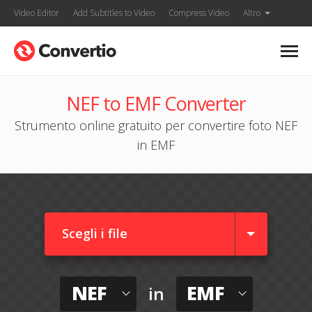
Video Editor
Add Subtitles to Video
Compress Video
Altro
NEF to EMF Converter
Strumento online gratuito per convertire foto NEF
in EMF
Scegli i file
NEF
EMF
in