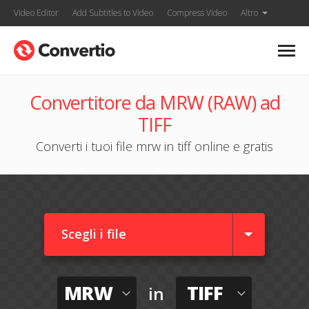
Video Editor
Add Subtitles to Video
Compress Video
Altro
Convertitore da MRW (RAW) ad
TIFF
Converti i tuoi file mrw in tiff online e gratis
Scegli i file
MRW
TIFF
in