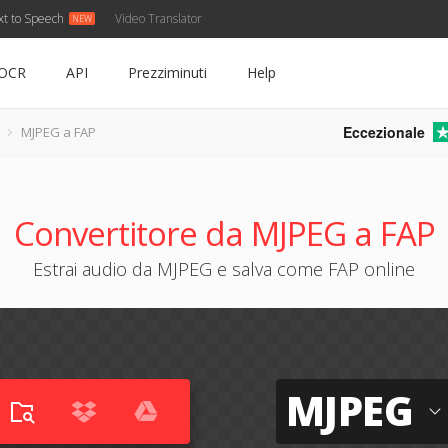
xt to Speech
Video Translator
OCR
API
Prezziminuti
Help
Eccezionale
MJPEG a FAP
Convertitore da MJPEG a FAP
Estrai audio da MJPEG e salva come FAP online
MJPEG