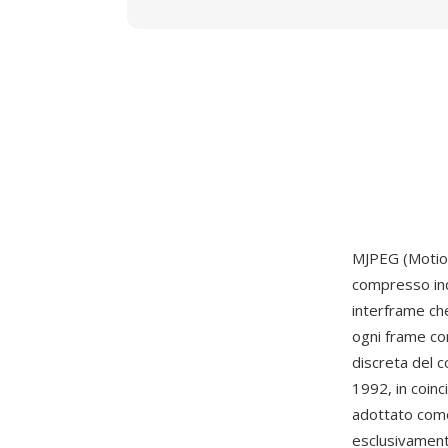
MJPEG (Motion
compresso in
interframe ch
ogni frame co
discreta del c
1992, in coin
adottato come 
esclusivament