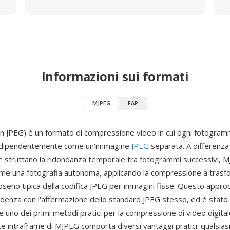
Informazioni sui formati
MJPEG
FAP
 JPEG) è un formato di compressione video in cui ogni fotogram
dipendentemente come un'immagine
JPEG
separata. A differenza
e sfruttano la ridondanza temporale tra fotogrammi successivi, M
me una fotografia autonoma, applicando la compressione a trasf
oseno tipica della codifica JPEG per immagini fisse. Questo approcc
cidenza con l'affermazione dello standard JPEG stesso, ed è sta
uno dei primi metodi pratici per la compressione di video digital
e intraframe di MJPEG comporta diversi vantaggi pratici: qualsia