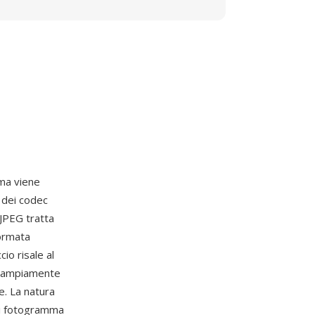
ma viene
 dei codec
JPEG tratta
ormata
io risale al
to ampiamente
e. La natura
si fotogramma