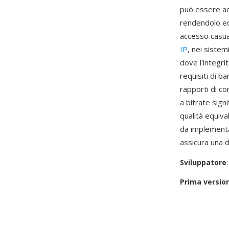
può essere ac
rendendolo ecc
accesso casua
IP
, nei sistem
dove l'integr
requisiti di b
rapporti di c
a bitrate sign
qualità equiva
da implementa
assicura una 
Sviluppatore
Prima versio