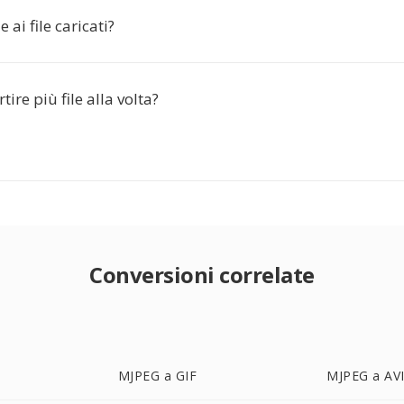
 ai file caricati?
ire più file alla volta?
Conversioni correlate
MJPEG a GIF
MJPEG a AV