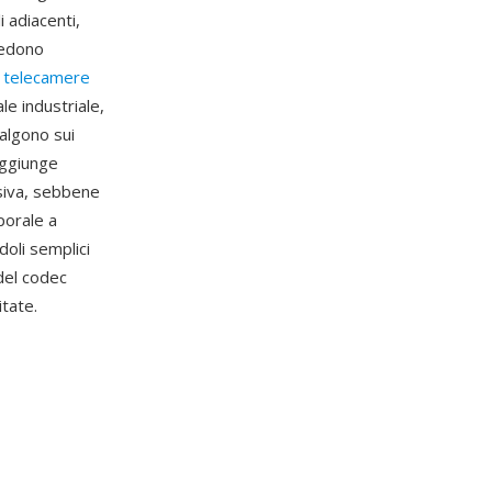
 adiacenti,
iedono
e
telecamere
le industriale,
algono sui
aggiunge
isiva, sebbene
porale a
doli semplici
del codec
tate.