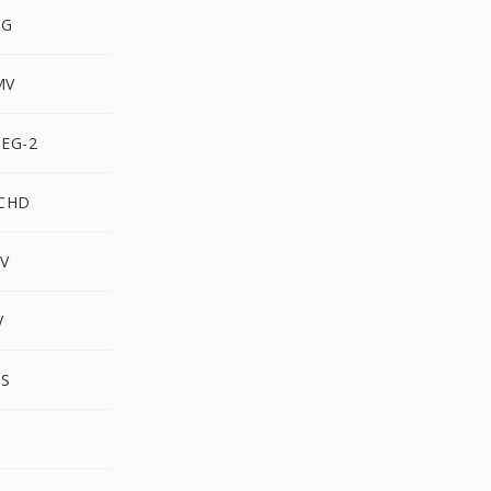
PG
MV
PEG-2
VCHD
2V
V
TS
M