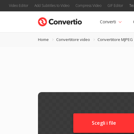
Video Editor
Add Subtitles to Video
Compress Video
GIF Editor
Te
Converti
Home
Convertitore video
Convertitore MJPEG
Scegli i file