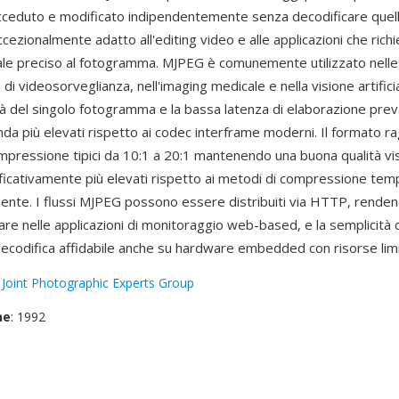
ceduto e modificato indipendentemente senza decodificare quelli
ezionalmente adatto all'editing video e alle applicazioni che rich
le preciso al fotogramma. MJPEG è comunemente utilizzato nell
i di videosorveglianza, nell'imaging medicale e nella visione artificia
ità del singolo fotogramma e la bassa latenza di elaborazione prev
anda più elevati rispetto ai codec interframe moderni. Il formato r
ompressione tipici da 10:1 a 20:1 mantenendo una buona qualità v
ificativamente più elevati rispetto ai metodi di compressione tem
lente. I flussi MJPEG possono essere distribuiti via HTTP, renden
re nelle applicazioni di monitoraggio web-based, e la semplicità 
decodifica affidabile anche su hardware embedded con risorse limi
:
Joint Photographic Experts Group
ne
: 1992