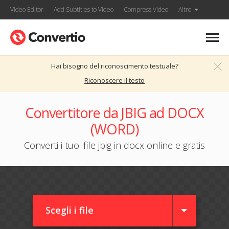
Video Editor
Add Subtitles to Video
Compress Video
Altro
Hai bisogno del riconoscimento testuale?
Riconoscere il testo
Convertitore da JBIG ad DOCX
(WORD)
Converti i tuoi file jbig in docx online e gratis
Scegli i file