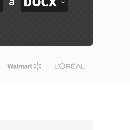
DOCX
a