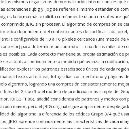
e los mismos organismos de normalización internacionales qué 
las extensiones .jbig y .jbg se refieren al mismo estándar de co
jbig es la forma más explícita comúnmente usada en software qu
s comprimido JBIG sin procesar. El algoritmo de compresión se cen
ritmética dependiente del contexto: antes de codificar cada píxel, 
lantilla configurable de 10 a 16 píxeles cercanos (una mezcla de v
 la anterior) para determinar un contexto — una de las miles de c
cales posibles. Cada contexto mantiene su propia estimación de p
é se actualiza continuamente a medida qué avanza la codificación,
dificador explotar los patrones estadísticos únicos de cada regió
maneja texto, arte lineal, fotografías con mediotono y páginas d
solo algoritmo, logrando una compresión consistentemente mejor
n fijas del Grupo 3 o el modelo de predicción más simple del Gru
erior, JBIG2 (T.88), añadió coincidencia de patrones y modos con 
n aún mayor, pero el JBIG original sigue ampliamente desplegad
ilidad del algoritmo: a diferencia de los códecs Grupo 3/4 qué us
fijos, JBIG aprende continuamente las características de cada ima
codifica, proporcionando una compresión casi óptima en tipos de