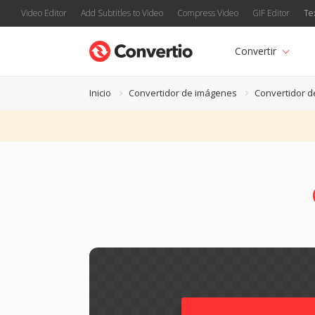
Video Editor
Add Subtitles to Video
Compress Video
GIF Editor
Te
Convertir
Inicio
Convertidor de imágenes
Convertidor d