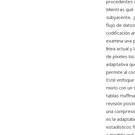
procedentes d
Mientras qué 
subyacente, .
flujo de dato
codificación a
examina una p
línea actual y
de píxeles lo
adaptativa qu
permite al co
Esté enfoque 
mixto con un 
tablas Huffma
revisión post
una compresió
es la adaptab
estadísticos 
a medida qué 