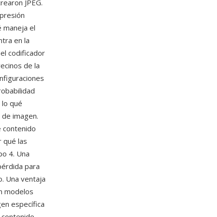
crearon JPEG.
mpresión
é maneja el
tra en la
el codificador
ecinos de la
onfiguraciones
robabilidad
 lo qué
n de imagen.
e contenido
 qué las
po 4. Una
pérdida para
o. Una ventaja
an modelos
gen específica
 contenido