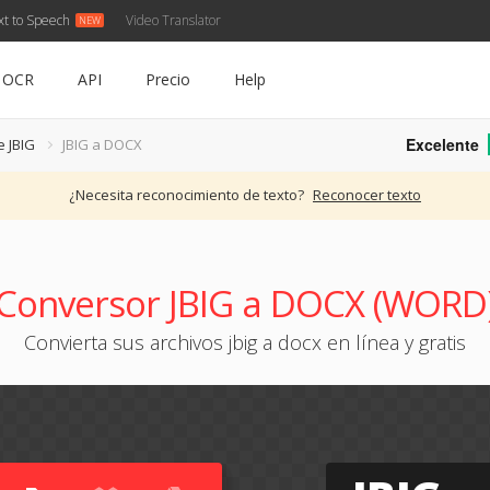
xt to Speech
Video Translator
OCR
API
Precio
Help
Excelente
e JBIG
JBIG a DOCX
¿Necesita reconocimiento de texto?
Reconocer texto
Conversor JBIG a DOCX (WORD
Convierta sus archivos jbig a docx en línea y gratis