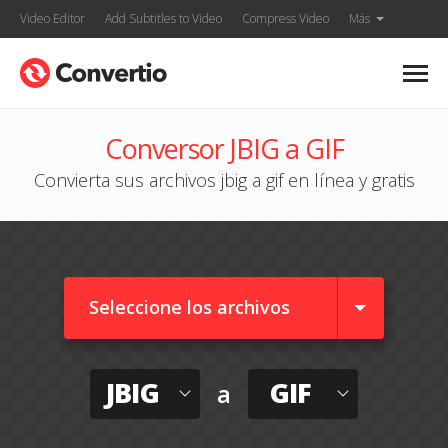
Video Editor
Add Subtitles to Video
Compress Video
Más
Conversor JBIG a GIF
Convierta sus archivos jbig a gif en línea y gratis
Seleccione los archivos
JBIG
GIF
a