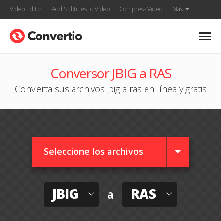
Video Editor
Add Subtitles to Video
Compress Video
Más
Conversor JBIG a RAS
Convierta sus archivos jbig a ras en línea y gratis
Seleccione los archivos
JBIG
RAS
a