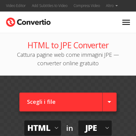
Video Editor
Add Subtitles to Video
Compress Video
Altro
HTML to JPE Converter
Cattura pagine web come immagini JPE —
converter online gratuito
Scegli i file
HTML
JPE
in