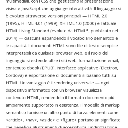
multimediali, con i CSS che gestiscono la presentazione
visiva e JavaScript che aggiunge interattività. Il linguaggio si
è evoluto attraverso versioni principali — HTML 2.0
(1995), HTML 4.01 (1999), XHTML 1.0 (2000) e l'attuale
HTML Living Standard (evoluto da HTML5, pubblicato nel
2014) — ciascuna espandendo il vocabolario semantico e
le capacità. I documenti HTML sono file di testo semplice
interpretabili da qualsiasi browser web, e il ruolo del
linguaggio si estende oltre i siti web: formattazione email,
contenuto ebook (EPUB), interfacce applicative (Electron,
Cordova) e esportazione di documenti si basano tutti su
HTML. Un vantaggio è il rendering universale — ogni
dispositivo informatico con un browser visualizza
contenuto HTML, rendendolo il formato documento più
ampiamente supportato in esistenza. Il modello di markup
semantico fornisce un altro punto di forza: elementi come
<article>, <nav>, <aside> e <figure> portano un significato
che beneficia gli strumenti di accessibilità, l'indicizzazione