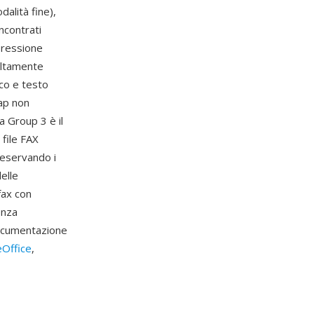
alità fine),
incontrati
pressione
altamente
nco e testo
ap non
a Group 3 è il
 file FAX
reservando i
delle
fax con
enza
documentazione
eOffice
,