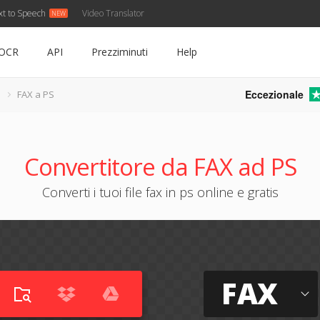
xt to Speech
Video Translator
OCR
API
Prezziminuti
Help
Eccezionale
FAX a PS
Convertitore da FAX ad PS
Converti i tuoi file fax in ps online e gratis
FAX