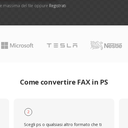
one massima del file oppure
Registrati
Come convertire FAX in PS
2
Scegli ps o qualsiasi altro formato che ti