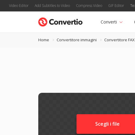
Video Editor
Add Subtitles to Video
Compress Video
GIF Editor
Te
Converti
Home
Convertitore immagini
Convertitore FAX
Scegli i file