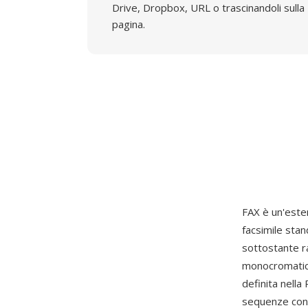
Drive, Dropbox, URL o trascinandoli sulla
pagina.
FAX è un'esten
facsimile stand
sottostante r
monocromatici
definita nella
sequenze conse