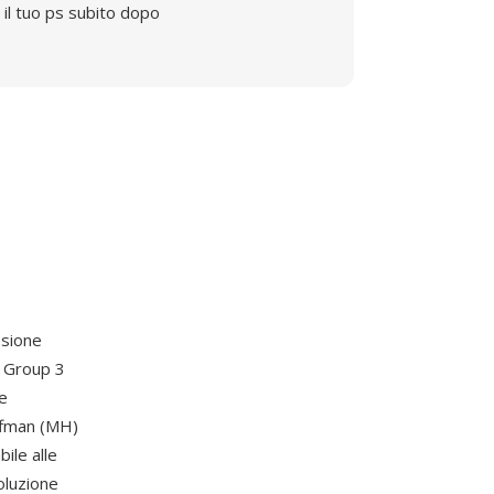
il tuo ps subito dopo
ssione
e Group 3
ne
uffman (MH)
ile alle
oluzione