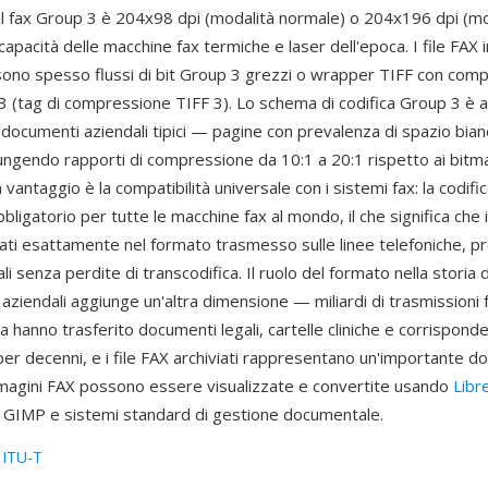
il fax Group 3 è 204x98 dpi (modalità normale) o 204x196 dpi (mod
 capacità delle macchine fax termiche e laser dell'epoca. I file FAX 
sono spesso flussi di bit Group 3 grezzi o wrapper TIFF con com
 (tag di compressione TIFF 3). Lo schema di codifica Group 3 è 
 documenti aziendali tipici — pagine con prevalenza di spazio bia
ngendo rapporti di compressione da 10:1 a 20:1 rispetto ai bitm
vantaggio è la compatibilità universale con i sistemi fax: la codific
ligatorio per tutte le macchine fax al mondo, il che significa che i
ti esattamente nel formato trasmesso sulle linee telefoniche, p
ali senza perdite di transcodifica. Il ruolo del formato nella storia 
aziendali aggiunge un'altra dimensione — miliardi di trasmissioni 
a hanno trasferito documenti legali, cartelle cliniche e corrispond
er decenni, e i file FAX archiviati rappresentano un'importante 
mmagini FAX possono essere visualizzate e convertite usando
Libr
GIMP e sistemi standard di gestione documentale.
:
ITU-T