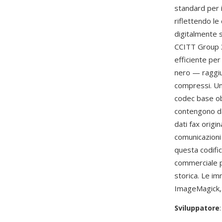
standard per 
riflettendo le
digitalmente 
CCITT Group 3
efficiente per
nero — raggiu
compressi. Un 
codec base obb
contengono da
dati fax origin
comunicazioni 
questa codific
commerciale p
storica. Le i
ImageMagick, 
Sviluppatore