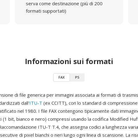
serva come destinazione (più di 200
formati supportati)
Informazioni sui formati
FAX
PS
sione di file generica per immagini associata ai formati di trasmi
ardizzati dall'
ITU-T
(ex CCITT), con lo standard di compression
atificato nel 1980. I file FAX contengono tipicamente dati immagi
 (1 bit, bianco e nero) compressi usando la codifica Modified H
 Raccomandazione ITU-T T.4, che assegna codici a lunghezza variab
cutive di pixel bianchi o neri lungo ogni linea di scansione. La ris