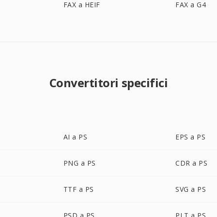
FAX a HEIF
FAX a G4
Convertitori specifici
AI a PS
EPS a PS
PNG a PS
CDR a PS
TTF a PS
SVG a PS
PSD a PS
PLT a PS