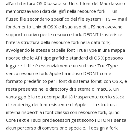
all'architettura OS X basata su Unix. I font del Mac classico
memorizzavano i dati dei glifi nella resource fork — un
flusso file secondario specifico del file system HFS — ma il
fondamento Unix di OS X e il suo uso di UFS non avevano
supporto nativo per le resource fork. DFONT trasferisce
l'intera struttura della resource fork nella data fork,
avvolgendo le stesse tabelle font TrueType in una mappa
risorse che le API tipografiche standard di OS X possono
leggere. Il file è essenzialmente un suitcase TrueType
senza resource fork. Apple ha incluso DFONT come
formato predefinito per i font di sistema forniti con OS X, e
resta presente nelle directory di sistema di macOS. Un
vantaggio è la retrocompatibilità trasparente con lo stack
di rendering dei font esistente di Apple — la struttura
interna rispecchia i font classici con resource fork, quindi
CoreText e i suoi predecessori gestiscono i DFONT senza
alcun percorso di conversione speciale. Il design a fork