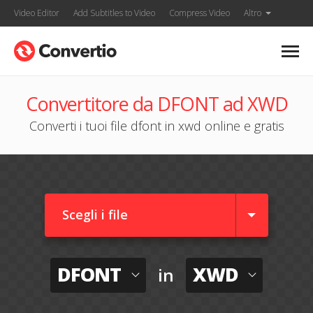
Video Editor
Add Subtitles to Video
Compress Video
Altro
Convertitore da DFONT ad XWD
Converti i tuoi file dfont in xwd online e gratis
Scegli i file
DFONT
XWD
in