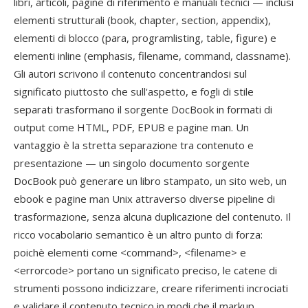
libri, articoli, pagine di riferimento e manuali tecnici — inclusi
elementi strutturali (book, chapter, section, appendix),
elementi di blocco (para, programlisting, table, figure) e
elementi inline (emphasis, filename, command, classname).
Gli autori scrivono il contenuto concentrandosi sul
significato piuttosto che sull'aspetto, e fogli di stile
separati trasformano il sorgente DocBook in formati di
output come HTML, PDF, EPUB e pagine man. Un
vantaggio è la stretta separazione tra contenuto e
presentazione — un singolo documento sorgente
DocBook può generare un libro stampato, un sito web, un
ebook e pagine man Unix attraverso diverse pipeline di
trasformazione, senza alcuna duplicazione del contenuto. Il
ricco vocabolario semantico è un altro punto di forza:
poichè elementi come <command>, <filename> e
<errorcode> portano un significato preciso, le catene di
strumenti possono indicizzare, creare riferimenti incrociati
e validare il contenuto tecnico in modi che il markup