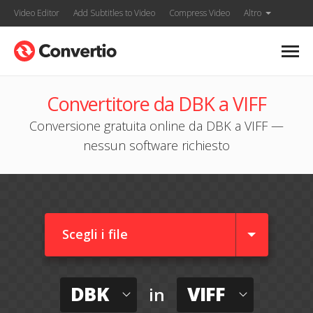
Video Editor
Add Subtitles to Video
Compress Video
Altro
Convertitore da DBK a VIFF
Conversione gratuita online da DBK a VIFF —
nessun software richiesto
Scegli i file
DBK
VIFF
in