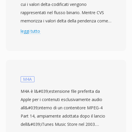
cui i valori delta-codificati vengono
rappresentati nel flusso binario. Mentre CVS
memorizza i valori delta della pendenza come
quantità con segno, CVU li tratta come senza
leggi tutto
segno, modificando l&#039;interpretazione
numerica di ciascun campione. Entrambi
condividono la tecnica di modulazione CVSD
sottostante — codifica delta adattiva a 1 bit
dove la dimensione del passo varia secondo i
pattern di bit di uscita recenti — operando a
M4A
velocità comparabili, tipicamente 16 kbps per
M4A è l&#039;estensione file preferita da
voce a banda stretta a 8 kHz. La distinzione tra
Apple per i contenuti esclusivamente audio
con segno e senza segno è rilevante al livello
all&#039;interno di un contenitore MPEG-4
del decodificatore, dove l&#039;interpretazione
Part 14, ampiamente adottata dopo il lancio
corretta determina la ricostruzione appropriata
dell&#039;iTunes Music Store nel 2003.
della forma d&#039;onda. I file CVU