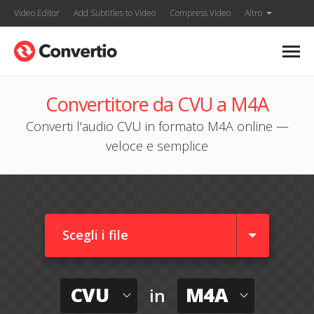
Video Editor
Add Subtitles to Video
Compress Video
Altro
Convertitore da CVU a M4A
Converti l'audio CVU in formato M4A online —
veloce e semplice
Scegli i file
CVU
M4A
in