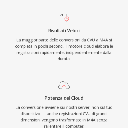
Apple è trasparente — iTunes, Apple Music,
iPhone, iPad e macOS gestiscono M4A
nativamente — mentre il supporto di terze
parti comprende VLC, foobar2000, Android e la
Risultati Veloci
maggior parte dei sistemi di infotainment
La maggior parte delle conversioni da CVU a M4A si
automobilistici. Tre benefici tangibili
completa in pochi secondi. Il motore cloud elabora le
definiscono il formato: efficienza di codifica
registrazioni rapidamente, indipendentemente dalla
superiore rispetto ai codec lossy precedenti,
durata.
metadati ricchi attraverso la struttura di atomi
MP4 (copertine, capitoli, testi) e flessibilità
dual-mode che serve sia flussi di lavoro lossy
che lossless.
Potenza del Cloud
La conversione avviene sui nostri server, non sul tuo
dispositivo — anche registrazioni CVU di grandi
dimensioni vengono trasformate in M4A senza
rallentare il computer.