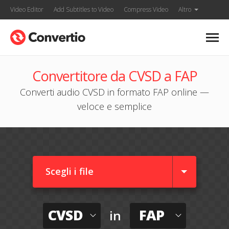
Video Editor
Add Subtitles to Video
Compress Video
Altro
Convertitore da CVSD a FAP
Converti audio CVSD in formato FAP online —
veloce e semplice
Scegli i file
CVSD
FAP
in