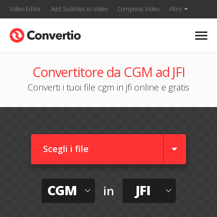
Video Editor
Add Subtitles to Video
Compress Video
Altro
Convertitore da CGM ad JFI
Converti i tuoi file cgm in jfi online e gratis
Scegli i file
CGM
JFI
in