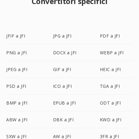
Convertitori specifici
JFIF a JFI
JPG a JFI
PDF a JFI
PNG a JFI
DOCX a JFI
WEBP a JFI
JPEG a JFI
GIF a JFI
HEIC a JFI
PSD a JFI
ICO a JFI
TGA a JFI
BMP a JFI
EPUB a JFI
ODT a JFI
ABW a JFI
DBK a JFI
KWD a JFI
SXW a JFI
AW a JFI
3FR a JFI