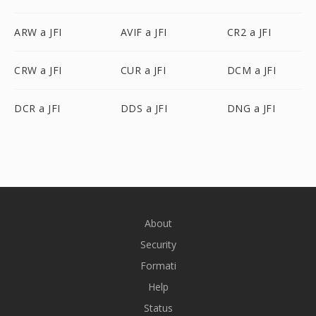
ARW a JFI
AVIF a JFI
CR2 a JFI
CRW a JFI
CUR a JFI
DCM a JFI
DCR a JFI
DDS a JFI
DNG a JFI
About
Security
Formati
Help
Status