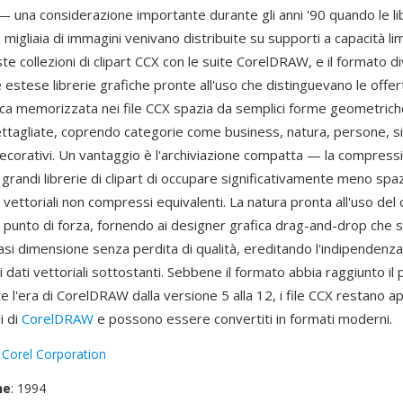
— una considerazione importante durante gli anni '90 quando le libr
 migliaia di immagini venivano distribuite su supporti a capacità lim
ste collezioni di clipart CCX con le suite CorelDRAW, e il formato 
 estese librerie grafiche pronte all'uso che distinguevano le offer
fica memorizzata nei file CCX spazia da semplici forme geometrich
dettagliate, coprendo categorie come business, natura, persone, si
ecorativi. Un vantaggio è l'archiviazione compatta — la compress
grandi librerie di clipart di occupare significativamente meno spa
le vettoriali non compressi equivalenti. La natura pronta all'uso de
o punto di forza, fornendo ai designer grafica drag-and-drop che 
iasi dimensione senza perdita di qualità, ereditando l'indipendenza
i dati vettoriali sottostanti. Sebbene il formato abbia raggiunto il p
e l'era di CorelDRAW dalla versione 5 alla 12, i file CCX restano apri
i di
CorelDRAW
e possono essere convertiti in formati moderni.
:
Corel Corporation
ne
: 1994