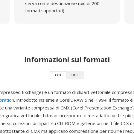
serva come destinazione (più di 200
formati supportati)
Informazioni sui formati
CCX
DOT
mpressed Exchange) è un formato di clipart vettoriale compress
oration
, introdotto insieme a CorelDRAW 5 nel 1994. Il formato è
e una variante compressa di CMX (Corel Presentation Exchange)
 grafica vettoriale, bitmap incorporate e metadati in un file più 
ione su collezioni di clipart su CD-ROM e gallerie online. I file CCX 
 sottostante di CMX ma applicano compressione per ridurre i requi