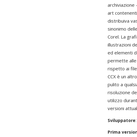
archiviazione 
art contenenti
distribuiva va
sinonimo delle
Corel. La gra
illustrazioni 
ed elementi d
permette alle 
rispetto ai fi
CCX è un altr
pulito a quals
risoluzione de
utilizzo durant
versioni attual
Sviluppatore
Prima versio