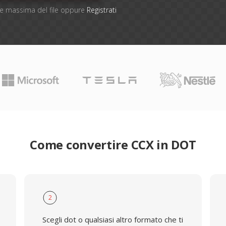
one massima del file oppure
Registrati
Come convertire CCX in DOT
2
Scegli dot o qualsiasi altro formato che ti