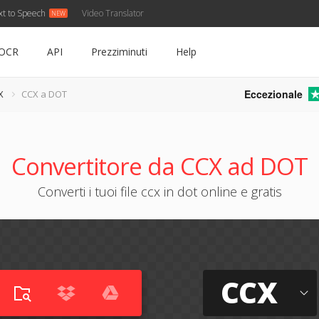
xt to Speech
Video Translator
OCR
API
Prezziminuti
Help
Eccezionale
X
CCX a DOT
Convertitore da CCX ad DOT
Converti i tuoi file ccx in dot online e gratis
CCX