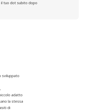
il tuo dot subito dopo
o sviluppato
,
piccolo adatto
usano la stessa
siti di