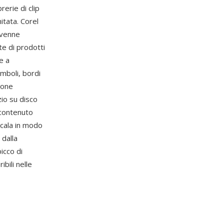
erie di clip
itata. Corel
divenne
te di prodotti
e a
mboli, bordi
ione
zio su disco
l contenuto
scala in modo
 dalla
icco di
bili nelle