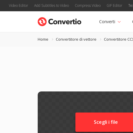
Video Editor
Add Subtitles to Video
Compress Video
GIF Editor
Te
Converti
Home
Convertitore di vettore
Convertitore CC
Scegli i file