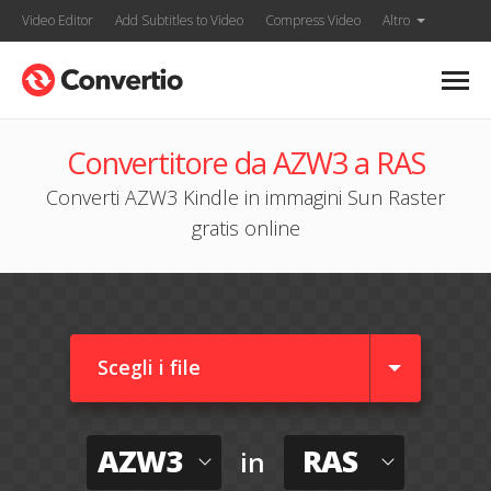
Video Editor
Add Subtitles to Video
Compress Video
Altro
Convertitore da AZW3 a RAS
Converti AZW3 Kindle in immagini Sun Raster
gratis online
Scegli i file
AZW3
RAS
in