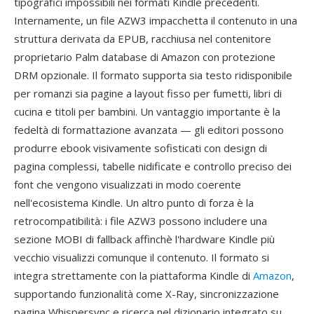
tipografici impossibili nei formati Kindle precedenti.
Internamente, un file AZW3 impacchetta il contenuto in una
struttura derivata da EPUB, racchiusa nel contenitore
proprietario Palm database di Amazon con protezione
DRM opzionale. Il formato supporta sia testo ridisponibile
per romanzi sia pagine a layout fisso per fumetti, libri di
cucina e titoli per bambini. Un vantaggio importante è la
fedeltà di formattazione avanzata — gli editori possono
produrre ebook visivamente sofisticati con design di
pagina complessi, tabelle nidificate e controllo preciso dei
font che vengono visualizzati in modo coerente
nell'ecosistema Kindle. Un altro punto di forza è la
retrocompatibilità: i file AZW3 possono includere una
sezione MOBI di fallback affinchè l'hardware Kindle più
vecchio visualizzi comunque il contenuto. Il formato si
integra strettamente con la piattaforma Kindle di
Amazon
,
supportando funzionalità come X-Ray, sincronizzazione
pagina Whispersync e ricerca nel dizionario integrato su