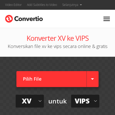
Video Editor
Add Subtitles to Video
Selanjutnya
Konverter XV ke VIPS
Konversikan file xv ke vips secara online & gratis
Pilih File
XV
VIPS
untuk