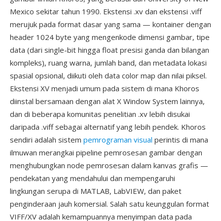
Mexico sekitar tahun 1990. Ekstensi .xv dan ekstensi .viff
merujuk pada format dasar yang sama — kontainer dengan
header 1024 byte yang mengenkode dimensi gambar, tipe
data (dari single-bit hingga float presisi ganda dan bilangan
kompleks), ruang warna, jumlah band, dan metadata lokasi
spasial opsional, diikuti oleh data color map dan nilai piksel.
Ekstensi XV menjadi umum pada sistem di mana Khoros
diinstal bersamaan dengan alat X Window System lainnya,
dan di beberapa komunitas penelitian .xv lebih disukai
daripada .viff sebagai alternatif yang lebih pendek. Khoros
sendiri adalah sistem
pemrograman visual
perintis di mana
ilmuwan merangkai pipeline pemrosesan gambar dengan
menghubungkan node pemrosesan dalam kanvas grafis —
pendekatan yang mendahului dan mempengaruhi
lingkungan serupa di MATLAB, LabVIEW, dan paket
penginderaan jauh komersial. Salah satu keunggulan format
VIFF/XV adalah kemampuannya menyimpan data pada