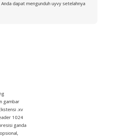
Anda dapat mengunduh uyvy setelahnya
ang
an gambar
Ekstensi .xv
header 1024
presisi ganda
opsional,