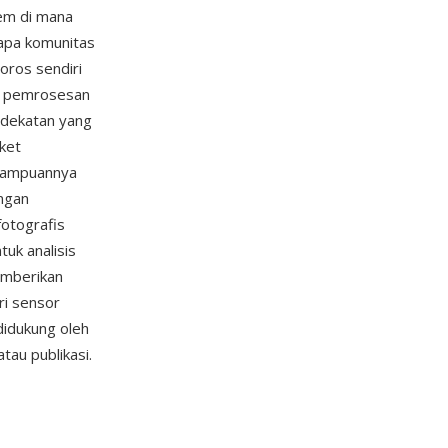
tem di mana
rapa komunitas
horos sendiri
ne pemrosesan
dekatan yang
ket
emampuannya
angan
otografis
tuk analisis
memberikan
ri sensor
didukung oleh
tau publikasi.