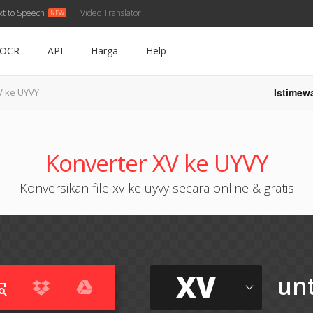
xt to Speech
Video Translator
OCR
API
Harga
Help
Istimew
V ke UYVY
Konverter XV ke UYVY
Konversikan file xv ke uyvy secara online & gratis
XV
un