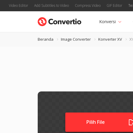
Video Editor
Add Subtitles to Video
Compress Video
GIF Editor
Te
Konversi
Beranda
Image Converter
Konverter XV
X
Pilih File