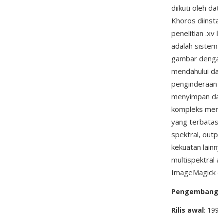
diikuti oleh d
Khoros diinst
penelitian .xv
adalah siste
gambar denga
mendahului d
penginderaan 
menyimpan data
kompleks memp
yang terbatas
spektral, outp
kekuatan lain
multispektral
ImageMagick d
Pengemban
Rilis awal
: 19