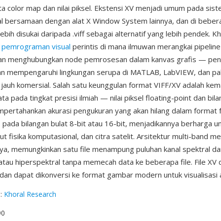
ata color map dan nilai piksel. Ekstensi XV menjadi umum pada sis
al bersamaan dengan alat X Window System lainnya, dan di bebe
 lebih disukai daripada .viff sebagai alternatif yang lebih pendek. K
m
pemrograman visual
perintis di mana ilmuwan merangkai pipeli
n menghubungkan node pemrosesan dalam kanvas grafis — pen
an mempengaruhi lingkungan serupa di MATLAB, LabVIEW, dan pa
jauh komersial. Salah satu keunggulan format VIFF/XV adalah k
 pada tingkat presisi ilmiah — nilai piksel floating-point dan bil
ertahankan akurasi pengukuran yang akan hilang dalam format f
 pada bilangan bulat 8-bit atau 16-bit, menjadikannya berharga un
ut fisika komputasional, dan citra satelit. Arsitektur multi-band 
nya, memungkinkan satu file menampung puluhan kanal spektral da
 atau hiperspektral tanpa memecah data ke beberapa file. File XV 
an dapat dikonversi ke format gambar modern untuk visualisasi a
g
:
Khoral Research
90