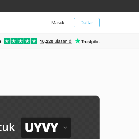
Masuk
Daftar
a
10,220
ulasan di
UYVY
tuk