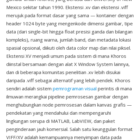
Mexico sekitar tahun 1990. Ekstensi .xv dan ekstensi .viff
merujuk pada format dasar yang sama — kontainer dengan
header 1024 byte yang mengenkode dimensi gambar, tipe
data (dari single-bit hingga float presisi ganda dan bilangan
kompleks), ruang warna, jumlah band, dan metadata lokasi
spasial opsional, diikuti oleh data color map dan nilai piksel.
Ekstensi XV menjadi umum pada sistem di mana Khoros
diinstal bersamaan dengan alat X Window System lainnya,
dan di beberapa komunitas penelitian .xv lebih disukai
daripada .viff sebagai alternatif yang lebih pendek. Khoros
sendiri adalah sistem
pemrograman visual
perintis di mana
ilmuwan merangkai pipeline pemrosesan gambar dengan
menghubungkan node pemrosesan dalam kanvas grafis —
pendekatan yang mendahului dan mempengaruhi
lingkungan serupa di MATLAB, LabVIEW, dan paket
penginderaan jauh komersial. Salah satu keunggulan format
VIFF/XV adalah kemampuannya menyimpan data pada