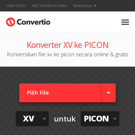
Video Editor
Add Subtitles to Video
Selanjutnya
Konverter XV ke PICON
Konversikan file xv ke picon secara online & gratis
Pilih File
XV
PICON
untuk