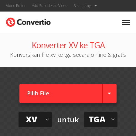
Video Editor
Add Subtitles to Video
Selanjutnya
Konverter XV ke TGA
Konversikan file xv ke tga secara online & gratis
Pilih File
XV
TGA
untuk