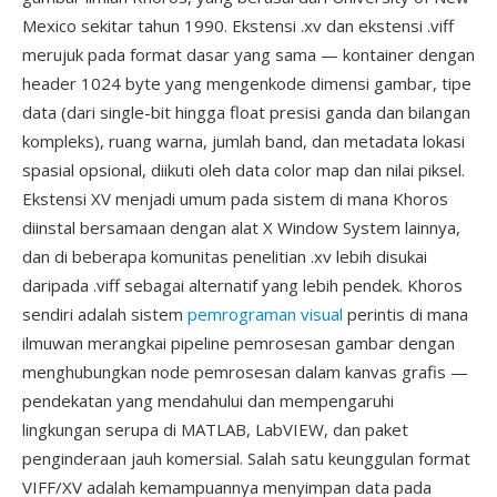
Mexico sekitar tahun 1990. Ekstensi .xv dan ekstensi .viff
merujuk pada format dasar yang sama — kontainer dengan
header 1024 byte yang mengenkode dimensi gambar, tipe
data (dari single-bit hingga float presisi ganda dan bilangan
kompleks), ruang warna, jumlah band, dan metadata lokasi
spasial opsional, diikuti oleh data color map dan nilai piksel.
Ekstensi XV menjadi umum pada sistem di mana Khoros
diinstal bersamaan dengan alat X Window System lainnya,
dan di beberapa komunitas penelitian .xv lebih disukai
daripada .viff sebagai alternatif yang lebih pendek. Khoros
sendiri adalah sistem
pemrograman visual
perintis di mana
ilmuwan merangkai pipeline pemrosesan gambar dengan
menghubungkan node pemrosesan dalam kanvas grafis —
pendekatan yang mendahului dan mempengaruhi
lingkungan serupa di MATLAB, LabVIEW, dan paket
penginderaan jauh komersial. Salah satu keunggulan format
VIFF/XV adalah kemampuannya menyimpan data pada