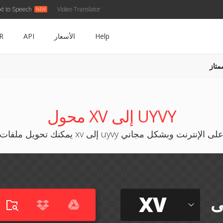
xt to Speech
Video Translator
Help
الأسعار
API
R
متاز
محول XV إلى UYVY
مكنك تحويل ملفات xv إلى uyvy على الإنترنت وبشكل مجاني
XV
ى