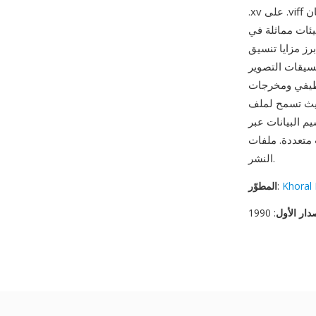
 MATLAB وLabVIEW
 تخزين البيانات بمستويات دقة
سيقات التصوير
له قيماً للتحليل الطيفي ومخرجات
 حيث تسمح لملف
م البيانات عبر
ومة من ImageMagick ويمكن تحويلها إلى تنسيقات صور حديثة للتصور أو
النشر.
Khoral
:
المطوّر
دار الأول
: 1990