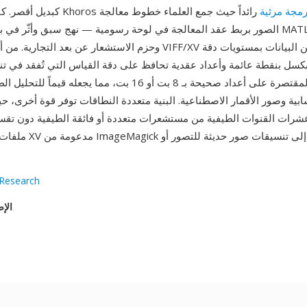
رمجة مرئية
رائداً حيث جمع العلماء خطوط معالجة
الصور بربط عقد المعالجة في لوحة رسومية — نهج سبق وأثّر في بيئات مماثلة في
وحزم الاستشعار عن بعد التجارية. من أبرز مزايا تنسيق VIFF/XV قدرته على
كسل بنقطة عائمة وأعداد عقدية تحافظ على دقة القياس التي تُفقد في تن
الفوتوغرافي المقتصرة على أعداد صحيحة بـ 8 بت أو 16 بت، مما يجع
سابية وصور الأقمار الاصطناعية. البنية متعددة النطاقات توفر قوة أخرى،
عشرات القنوات الطيفية من مستشعرات متعددة أو فائقة الطيفية دون تقسي
ملفات متعددة. ملفات XV مدع
 Research
الإص