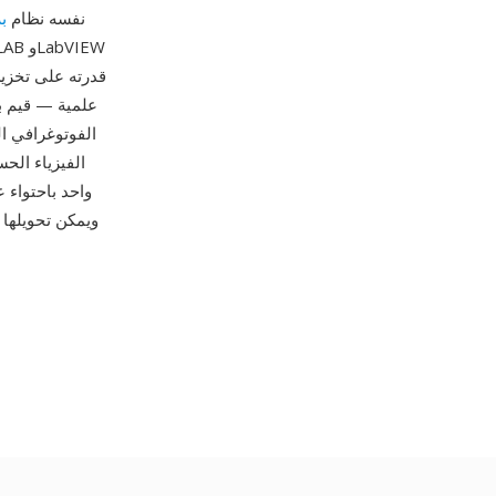
.xv على .viff كبديل أقصر. كان Khoros نفسه نظام
ب
علمية — قيم ب
الفيزياء الح
واحد باحتواء 