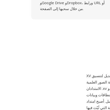
وGoogle Drive وDropbox، ورابط URL أو
من خلال سحبها إلى الصفحة.
في جامعة نيو مكسيكو حوالي عام 1990. يشير
الامتدادان .xv و.viff إلى نفس التنسيق الأساسي — حاوية برأس 1024 بايت يرمّز أبعاد الصورة ونوع
نطاقات وبيانات
داد XV شائعاً على
Kho إلى جانب أدوات نظام نوافذ X الأخرى، وفي بعض مجتمعات البحث فُضّل