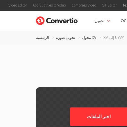
Video Editor
Add Subtitles to Video
Compress Video
GIF Editor
Te
OC
تحويل
XV إلى UYVY
محول XV
تحويل صورة
الرئيسية
اختر الملفات