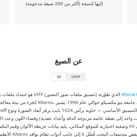
إليها كنتيجة (أكثر من 200 صيغة مدعومة)
عن الصيغ
XV
UYVY
Khoral
XV هو امتداد ملفات بديل لتنسيق VIFF (تنسيق ملفات صور التصور) الذي طوّرته
كجزء من بيئة معالجة الصور العلمية Khoros، التي نشأت 
ت واحد إلى نقطة عائمة مزدوجة الدقة وأعداد عقدية) وفضاء اللون وعدد ال
وصفية اختيارية للموقع المكاني، يليه بيانات خريطة الألوان وقيم البكسل. أصبح امت
الأنظمة التي ثُبّت فيها ros