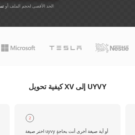
أسقِط الملفات هنا. 1 GB الحد الأقصى لحجم الملف أو
تس
كيفية تحويل XV إلى UYVY
2
اختر صيغة uyvy أو أية صيغة أخرى أنت بحاجةٍ