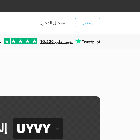
تسجيل
تسجيل الدخول
تقييم على
10,220
م
ي
UYVY
إل