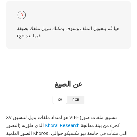
3
هيا قُم بتحويل الملف وسوف يمكنك تنزيل ملفك بصيغة
rgb فِيما بعد
عن الصيغ
XV
RGB
XV هو امتداد ملفات بديل لتنسيق VIFF (تنسيق ملفات صور
كجزء من بيئة معالجة
Khoral Research
التصور) الذي طوّرته
الصور العلمية Khoros، التي نشأت في جامعة نيو مكسيكو حوالي