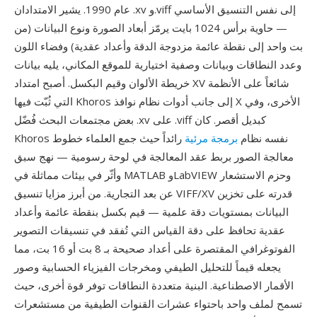
عام 1990. يشير الامتدادان .xv و.viff إلى نفس التنسيق الأساسي
— حاوية برأس 1024 بايت يرمّز أبعاد الصورة ونوع البيانات (من
بت واحد إلى نقطة عائمة مزدوجة الدقة وأعداد عقدية) وفضاء اللون
وعدد النطاقات وبيانات وصفية اختيارية للموقع المكاني، يليه بيانات
خريطة الألوان وقيم البكسل. أصبح امتداد XV شائعاً على الأنظمة
التي ثُبّت فيها Khoros إلى جانب أدوات نظام نوافذ X الأخرى، وفي
بعض مجتمعات البحث فُضّل .xv على .viff كبديل أقصر. كان
Khoros نفسه نظام
برمجة مرئية
رائداً حيث جمع العلماء خطوط
معالجة الصور بربط عقد المعالجة في لوحة رسومية — نهج سبق
وأثّر في بيئات مماثلة في MATLAB وLabVIEW وحزم الاستشعار
عن بعد التجارية. من أبرز مزايا تنسيق VIFF/XV قدرته على تخزين
البيانات بمستويات دقة علمية — قيم بكسل بنقطة عائمة وأعداد
عقدية تحافظ على دقة القياس التي تُفقد في تنسيقات التصوير
الفوتوغرافي المقتصرة على أعداد صحيحة بـ 8 بت أو 16 بت، مما
يجعله قيماً للتحليل الطيفي ومخرجات الفيزياء الحسابية وصور
الأقمار الاصطناعية. البنية متعددة النطاقات توفر قوة أخرى، حيث
تسمح لملف واحد باحتواء عشرات القنوات الطيفية من مستشعرات