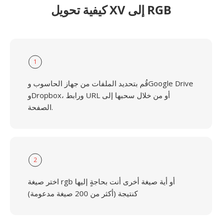
كيفية تحويل XV إلى RGB
1
قُم بتحديد الملفات من جهاز الحاسوب وGoogle Drive
وDropbox، ورابط URL أو من خلال سحبها إلى
الصفحة.
2
اختر صيغة rgb أو أية صيغة أخرى أنت بحاجةٍ إليها
كنتيجة (أكثر من 200 صيغة مدعومة)