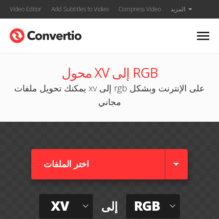
المزيد
Compress Video
Add Subtitles to Video
Video Editor
محول XV إلى RGB
يمكنك تحويل ملفات xv إلى rgb على الإنترنت وبشكل
مجاني
اختر الملفات
XV
RGB
إلى