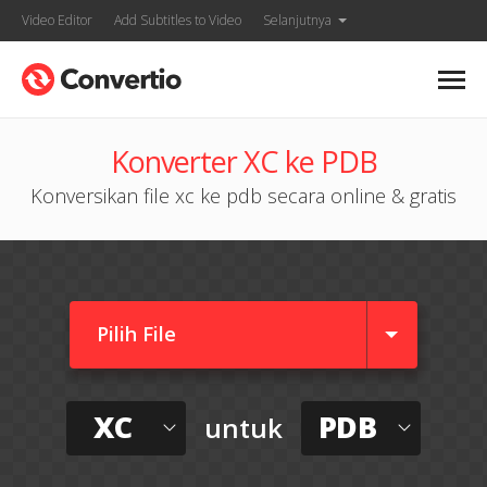
Video Editor
Add Subtitles to Video
Selanjutnya
Konverter XC ke PDB
Konversikan file xc ke pdb secara online & gratis
Pilih File
XC
PDB
untuk