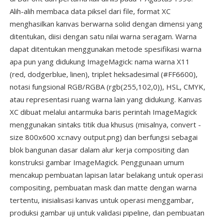
Alih-alih membaca data piksel dari file, format XC
menghasilkan kanvas berwarna solid dengan dimensi yang
ditentukan, diisi dengan satu nilai warna seragam. Warna
dapat ditentukan menggunakan metode spesifikasi warna
apa pun yang didukung ImageMagick: nama warna X11
(red, dodgerblue, linen), triplet heksadesimal (#FF6600),
notasi fungsional RGB/RGBA (rgb(255,102,0)), HSL, CMYK,
atau representasi ruang warna lain yang didukung. Kanvas
XC dibuat melalui antarmuka baris perintah ImageMagick
menggunakan sintaks titik dua khusus (misalnya, convert -
size 800x600 xc:navy output.png) dan berfungsi sebagai
blok bangunan dasar dalam alur kerja compositing dan
konstruksi gambar ImageMagick. Penggunaan umum
mencakup pembuatan lapisan latar belakang untuk operasi
compositing, pembuatan mask dan matte dengan warna
tertentu, inisialisasi kanvas untuk operasi menggambar,
produksi gambar uji untuk validasi pipeline, dan pembuatan