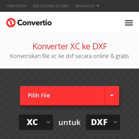
Video Editor
Add Subtitles to Video
Selanjutnya
Konverter XC ke DXF
Konversikan file xc ke dxf secara online & gratis
Pilih File
XC
DXF
untuk