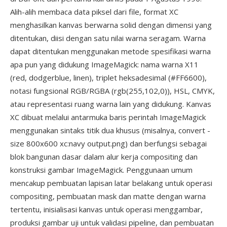
Alih-alih membaca data piksel dari file, format XC
menghasilkan kanvas berwarna solid dengan dimensi yang
ditentukan, diisi dengan satu nilai warna seragam. Warna
dapat ditentukan menggunakan metode spesifikasi warna
apa pun yang didukung ImageMagick: nama warna X11
(red, dodgerblue, linen), triplet heksadesimal (#FF6600),
notasi fungsional RGB/RGBA (rgb(255,102,0)), HSL, CMYK,
atau representasi ruang warna lain yang didukung. Kanvas
XC dibuat melalui antarmuka baris perintah ImageMagick
menggunakan sintaks titik dua khusus (misalnya, convert -
size 800x600 xc:navy output.png) dan berfungsi sebagai
blok bangunan dasar dalam alur kerja compositing dan
konstruksi gambar ImageMagick. Penggunaan umum
mencakup pembuatan lapisan latar belakang untuk operasi
compositing, pembuatan mask dan matte dengan warna
tertentu, inisialisasi kanvas untuk operasi menggambar,
produksi gambar uji untuk validasi pipeline, dan pembuatan