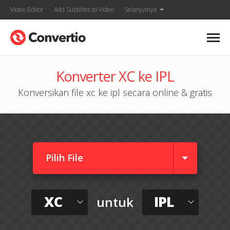
Video Editor
Add Subtitles to Video
Selanjutnya
Konverter XC ke IPL
Konversikan file xc ke ipl secara online & gratis
Pilih File
XC
IPL
untuk