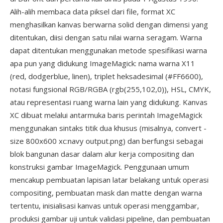
Alih-alih membaca data piksel dari file, format XC
menghasilkan kanvas berwarna solid dengan dimensi yang
ditentukan, diisi dengan satu nilai warna seragam. Warna
dapat ditentukan menggunakan metode spesifikasi warna
apa pun yang didukung ImageMagick: nama warna X11
(red, dodgerblue, linen), triplet heksadesimal (#FF6600),
notasi fungsional RGB/RGBA (rgb(255,102,0)), HSL, CMYK,
atau representasi ruang warna lain yang didukung. Kanvas
XC dibuat melalui antarmuka baris perintah ImageMagick
menggunakan sintaks titik dua khusus (misalnya, convert -
size 800x600 xc:navy output.png) dan berfungsi sebagai
blok bangunan dasar dalam alur kerja compositing dan
konstruksi gambar ImageMagick. Penggunaan umum
mencakup pembuatan lapisan latar belakang untuk operasi
compositing, pembuatan mask dan matte dengan warna
tertentu, inisialisasi kanvas untuk operasi menggambar,
produksi gambar uji untuk validasi pipeline, dan pembuatan