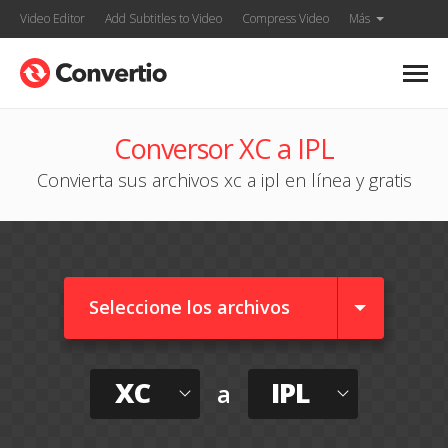
Video Editor
Add Subtitles to Video
Compress Video
Más
Conversor XC a IPL
Convierta sus archivos xc a ipl en línea y gratis
Seleccione los archivos
XC
IPL
a