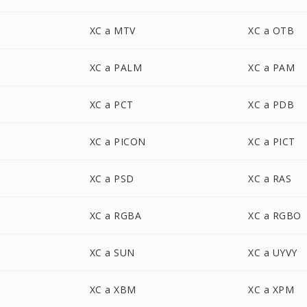
XC a MTV
XC a OTB
XC a PALM
XC a PAM
XC a PCT
XC a PDB
XC a PICON
XC a PICT
XC a PSD
XC a RAS
XC a RGBA
XC a RGBO
XC a SUN
XC a UYVY
XC a XBM
XC a XPM