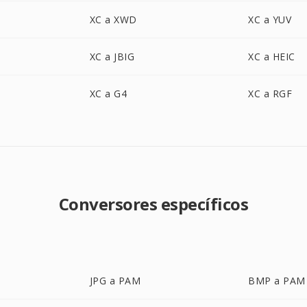
XC a XWD
XC a YUV
XC a JBIG
XC a HEIC
XC a G4
XC a RGF
Conversores específicos
JPG a PAM
BMP a PAM