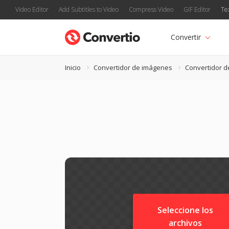
Video Editor
Add Subtitles to Video
Compress Video
GIF Editor
Te
Convertir
Inicio
Convertidor de imágenes
Convertidor d
Seleccione los
archivos