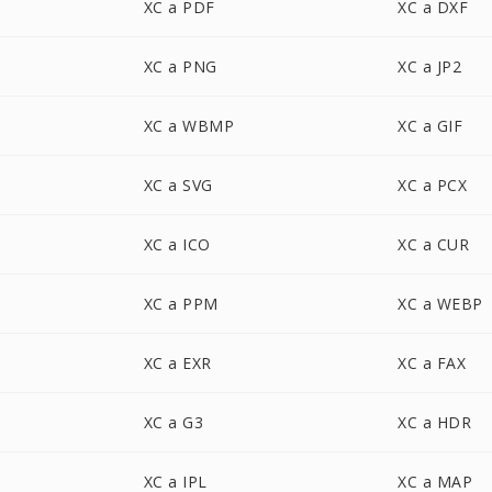
XC a PDF
XC a DXF
XC a PNG
XC a JP2
XC a WBMP
XC a GIF
XC a SVG
XC a PCX
XC a ICO
XC a CUR
XC a PPM
XC a WEBP
XC a EXR
XC a FAX
XC a G3
XC a HDR
XC a IPL
XC a MAP