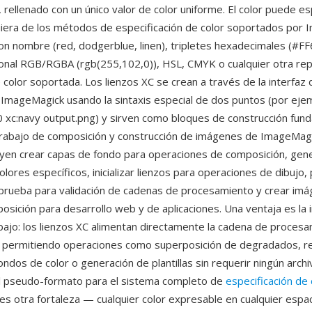
 rellenado con un único valor de color uniforme. El color puede es
iera de los métodos de especificación de color soportados por 
on nombre (red, dodgerblue, linen), tripletes hexadecimales (#FF
ional RGB/RGBA (rgb(255,102,0)), HSL, CMYK o cualquier otra re
color soportada. Los lienzos XC se crean a través de la interfaz 
mageMagick usando la sintaxis especial de dos puntos (por ejem
 xc:navy output.png) y sirven como bloques de construcción fun
 trabajo de composición y construcción de imágenes de ImageMag
yen crear capas de fondo para operaciones de composición, gen
lores específicos, inicializar lienzos para operaciones de dibujo,
rueba para validación de cadenas de procesamiento y crear im
osición para desarrollo web y de aplicaciones. Una ventaja es la 
rabajo: los lienzos XC alimentan directamente la cadena de proces
 permitiendo operaciones como superposición de degradados, r
ndos de color o generación de plantillas sin requerir ningún arch
l pseudo-formato para el sistema completo de
especificación de 
s otra fortaleza — cualquier color expresable en cualquier espac