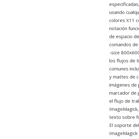
especificadas,
usando cualqu
colores X11 c
notación func
de espacio de 
comandos de I
-size 800x600
los flujos de
comunes inclu
y mattes de co
imágenes de p
marcador de p
el flujo de t
ImageMagick,
texto sobre fo
El soporte de
ImageMagick e