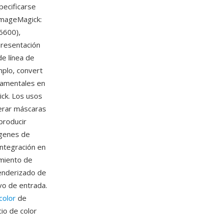
pecificarse
ImageMagick:
6600),
presentación
de línea de
plo, convert
damentales en
ick. Los usos
erar máscaras
 producir
ágenes de
integración en
amiento de
enderizado de
ivo de entrada.
color
de
io de color