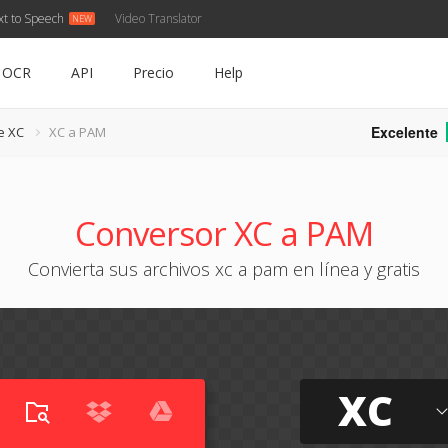
xt to Speech
Video Translator
OCR
API
Precio
Help
Excelente
e XC
XC a PAM
Conversor XC a PAM
Convierta sus archivos xc a pam en línea y gratis
XC