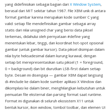
yang didefinisikan sebagai bagian dari
X Window System
,
berasal dari MIT sekitar tahun 1987. File XBM unik di antara
format gambar karena merupakan kode sumber C yang
valid: setiap file mendefinisikan gambar sebagai array
statis dari nilai unsigned char yang berisi data piksel
terkemas, didahului oleh pernyataan #define yang
menentukan lebar, tinggi, dan koordinat hot-spot opsional
gambar (untuk gambar kursor). Data piksel disimpan dalam
nilai byte heksadesimal dalam kurung kurawal, dengan
setiap bit merepresentasikan satu piksel (1 = foreground,
0 = background) dan bit diurutkan LSB-first dalam setiap
byte. Desain ini disengaja — gambar XBM dapat langsung
di-#include ke dalam kode sumber aplikasi X Window dan
dikompilasi ke dalam biner, menghilangkan kebutuhan untuk
pemuatan file eksternal dan parsing format saat runtime.
Format ini digunakan di seluruh ekosistem X11 untuk
bentuk kursor, ikon window, tombol toolbar, dan elemen UI