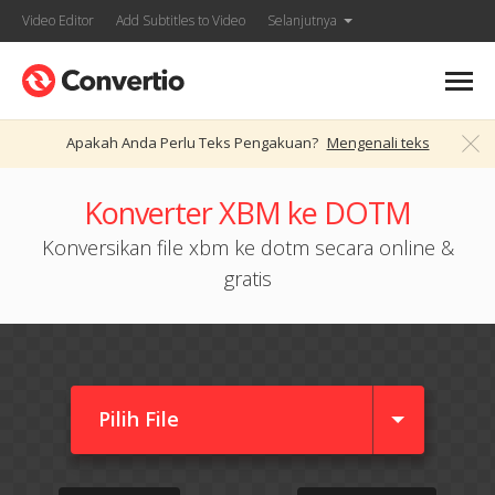
Video Editor
Add Subtitles to Video
Selanjutnya
Apakah Anda Perlu Teks Pengakuan?
Mengenali teks
Konverter XBM ke DOTM
Konversikan file xbm ke dotm secara online &
gratis
Pilih File