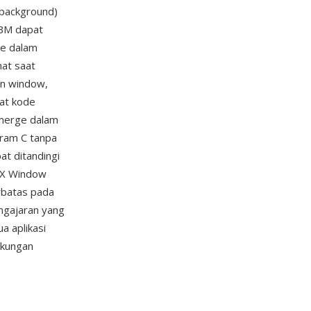
 background)
XBM dapat
ke dalam
mat saat
on window,
fat kode
i-merge dalam
ogram C tanpa
at ditandingi
r X Window
erbatas pada
ngajaran yang
a aplikasi
gkungan