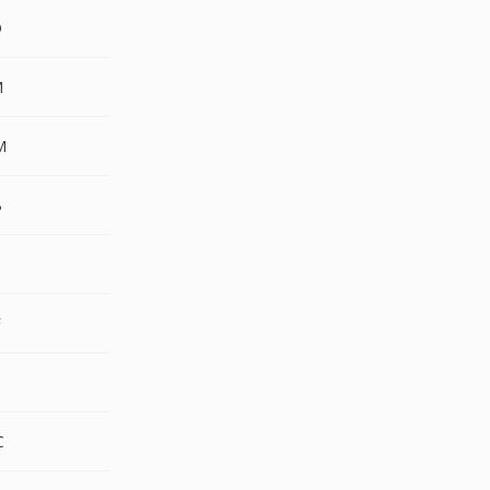
D
M
M
B
F
C