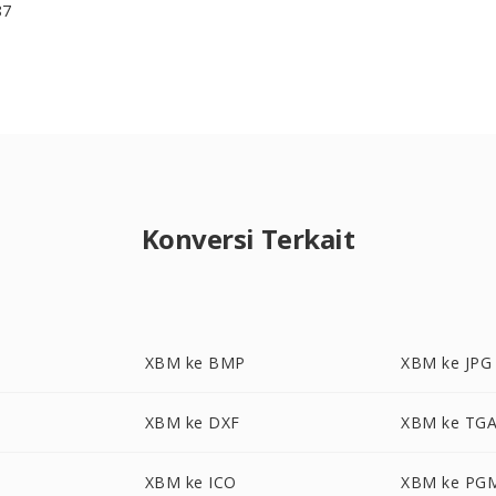
87
Konversi Terkait
XBM ke BMP
XBM ke JPG
XBM ke DXF
XBM ke TG
XBM ke ICO
XBM ke PG