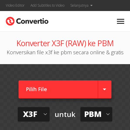
Video Editor
Add Subtitles to Video
Selanjutnya
Konverter X3F (RAW) ke PBM
Konversikan file x3f ke pbm secara online & gratis
Pilih File
X3F
PBM
untuk