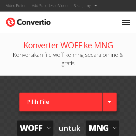
Video Editor
Add Subtitles to Video
Selanjutnya
Konverter WOFF ke MNG
Konversikan file woff ke mng secara online &
gratis
Pilih File
WOFF
MNG
untuk