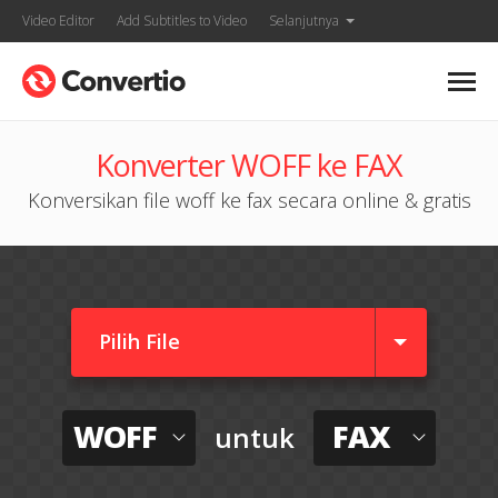
Video Editor
Add Subtitles to Video
Selanjutnya
Konverter WOFF ke FAX
Konversikan file woff ke fax secara online & gratis
Pilih File
WOFF
FAX
untuk