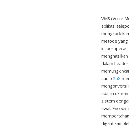
VMS (Voice Me
aplikasi tele
mengkodekan a
metode yang c
ini beroperas
menghasilkan 
dalam header
memungkinkan
audio
SoX
men
mengonversi 
adalah ukuran
sistem dengan
awal. Encodin
mempertahanka
digantikan ol