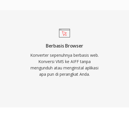
 Kekuatan lainnya adalah
onal Apple, termasuk
berfungsi sebagai
kung berbagai sample
ngakomodasi alur kerja
ualitas CD. Bagi siapa
Berbasis Browser
 di atas efisiensi
Konverter sepenuhnya berbasis web.
yang dapat diandalkan di
Konversi VMS ke AIFF tanpa
mengunduh atau menginstal aplikasi
apa pun di perangkat Anda.