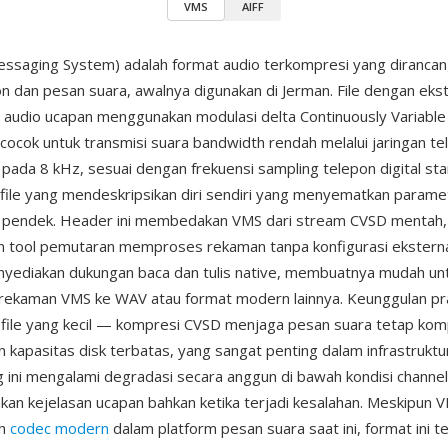
VMS
AIFF
ssaging System) adalah format audio terkompresi yang dirancan
pon dan pesan suara, awalnya digunakan di Jerman. File dengan eks
udio ucapan menggunakan modulasi delta Continuously Variable 
ocok untuk transmisi suara bandwidth rendah melalui jaringan te
i pada 8 kHz, sesuai dengan frekuensi sampling telepon digital st
file yang mendeskripsikan diri sendiri yang menyematkan parame
 pendek. Header ini membedakan VMS dari stream CVSD mentah,
 tool pemutaran memproses rekaman tanpa konfigurasi eksternal
yediakan dukungan baca dan tulis native, membuatnya mudah un
rekaman VMS ke WAV atau format modern lainnya. Keunggulan pr
 file yang kecil — kompresi CVSD menjaga pesan suara tetap kom
 kapasitas disk terbatas, yang sangat penting dalam infrastruktu
g ini mengalami degradasi secara anggun di bawah kondisi channel
n kejelasan ucapan bahkan ketika terjadi kesalahan. Meskipun V
eh
codec modern
dalam platform pesan suara saat ini, format ini t