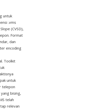
g untuk
tensi .vms
Slope (CVSD),
lepon. Format
andar, dan
ter encoding
. Toolkit
tuk
aktisnya
pak untuk
r telepon
 yang bising,
MS telah
etap relevan