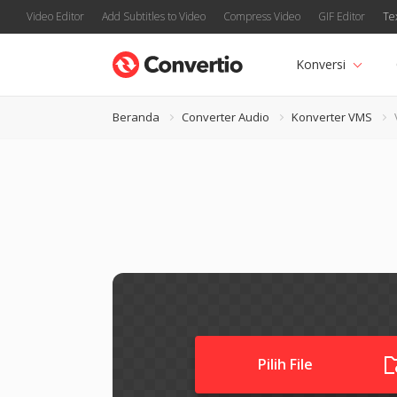
Video Editor
Add Subtitles to Video
Compress Video
GIF Editor
Te
Konversi
Beranda
Converter Audio
Konverter VMS
Pilih File