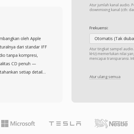
alam header pendek.
Atur jumlah kanal audio. 
m CVSD mentah,
downmixing kanal (cth: dari
es rekaman tanpa
 menyediakan dukungan
Frekuensi:
h untuk mengonversi
kembangkan oleh Apple
Otomatis (Tak diuba
 lainnya. Keunggulan
uralnya dari standar IFF
Atur tingkat sampel audi
 — kompresi CVSD
kHz) memerlukan nilai yang
udio tanpa kompresi,
mencapai transparansi. Inf
k sistem dengan
alitas CD penuh —
ing dalam infrastruktur
ahankan setiap detail
radasi secara anggun di
Atur ulang semua
rmat ini mengorganisasi
pertahankan kejelasan
t membawa metadata
Meskipun VMS telah
omentar. Teknisi audio
form pesan suara saat
an AIFF karena
ihkan arsip pesan suara
iap tahap editing dan
an adalah nol
u AAC, penyimpanan