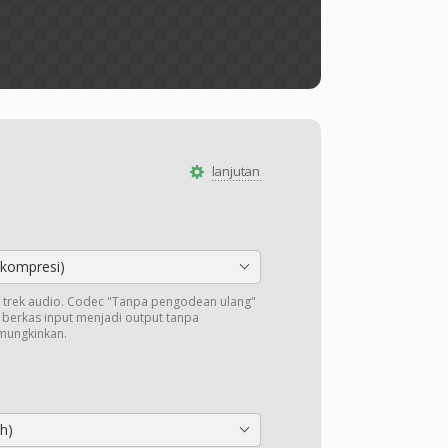
lanjutan
kompresi)
trek audio. Codec "Tanpa pengodean ulang"
i berkas input menjadi output tanpa
mungkinkan.
h)