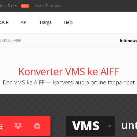
xt to Speech
Video Translator
OCR
API
Harga
Help
Istimew
VMS ke AIFF
Konverter VMS ke AIFF
Dari VMS ke AIFF — konversi audio online tanpa ribet
VMS
un