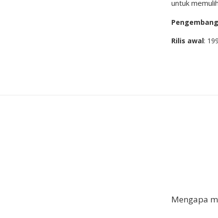
untuk memulih
Pengemban
Rilis awal
: 19
Mengapa me