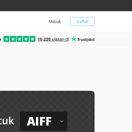
Masuk
Daftar
a
10,220
ulasan di
AIFF
tuk