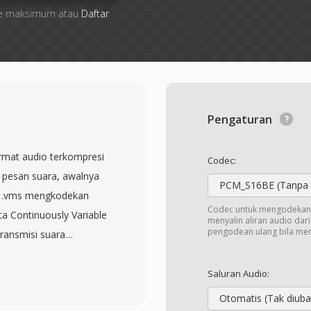
 file maksimum atau
Daftar
Pengaturan
rmat audio terkompresi
Codec:
n pesan suara, awalnya
PCM_S16BE (Tanpa 
si .vms mengkodekan
Codec untuk mengodekan 
a Continuously Variable
menyalin aliran audio dar
pengodean ulang bila me
ransmisi suara
. Format ini beroperasi
ing telepon digital
Saluran Audio:
skripsikan diri sendiri
Otomatis (Tak diuba