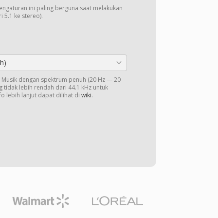
Pengaturan ini paling berguna saat melakukan
 5.1 ke stereo).
h)
o. Musik dengan spektrum penuh (20 Hz — 20
 tidak lebih rendah dari 44.1 kHz untuk
o lebih lanjut dapat dilihat di
wiki
.