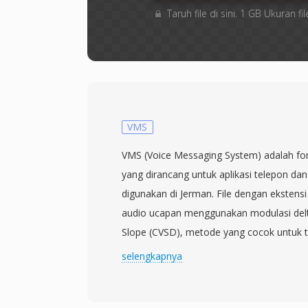
Taruh file di sini. 1 GB Ukuran
VMS
VMS (Voice Messaging System) adalah fo
yang dirancang untuk aplikasi telepon da
digunakan di Jerman. File dengan eksten
audio ucapan menggunakan modulasi delt
Slope (CVSD), metode yang cocok untuk t
bandwidth rendah melalui jaringan telepon
selengkapnya
pada 8 kHz, sesuai dengan frekuensi sampl
standar, dan menghasilkan file yang mende