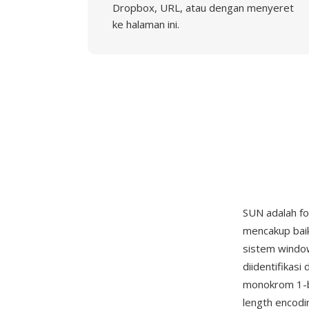
Dropbox, URL, atau dengan menyeret
ke halaman ini.
SUN adalah fo
mencakup baik
sistem window
diidentifika
monokrom 1-bi
length encodi