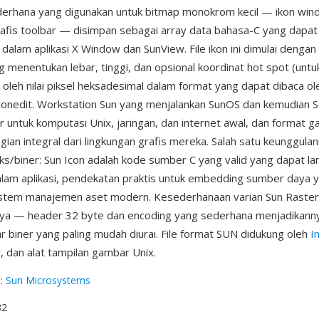
ederhana yang digunakan untuk bitmap monokrom kecil — ikon wi
rafis toolbar — disimpan sebagai array data bahasa-C yang dapat
 dalam aplikasi X Window dan SunView. File ikon ini dimulai dengan
 menentukan lebar, tinggi, dan opsional koordinat hot spot (unt
ti oleh nilai piksel heksadesimal dalam format yang dapat dibaca o
conedit. Workstation Sun yang menjalankan SunOS dan kemudian So
r untuk komputasi Unix, jaringan, dan internet awal, dan format
ian integral dari lingkungan grafis mereka. Salah satu keunggula
eks/biner: Sun Icon adalah kode sumber C yang valid yang dapat la
alam aplikasi, pendekatan praktis untuk embedding sumber daya 
istem manajemen aset modern. Kesederhanaan varian Sun Raste
nya — header 32 byte dan encoding yang sederhana menjadikanny
 biner yang paling mudah diurai. File format SUN didukung oleh
I
 dan alat tampilan gambar Unix.
g
:
Sun Microsystems
82