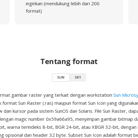
inginkan (mendukung lebih dari 200
format)
Tentang format
SUN
SK1
rmat gambar raster yang terkait dengan workstation
Sun Micros
 format Sun Raster (.ras) maupun format Sun Icon yang digunakan
 dan kursor pada sistem SunOS dan Solaris. File Sun Raster, dap
si dengan magic number 0x59a66a95, menyimpan gambar bitmap 
t, warna terindeks 8-bit, BGR 24-bit, atau XBGR 32-bit, dengan
ng opsional dan header 32 byte. Subset Sun Icon adalah format b