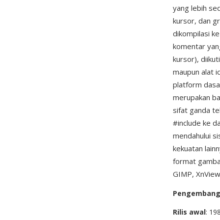
yang lebih s
kursor, dan g
dikompilasi ke
komentar yang
kursor), diiku
maupun alat i
platform dasa
merupakan bag
sifat ganda t
#include ke d
mendahului s
kekuatan lain
format gambar
GIMP, XnView,
Pengemban
Rilis awal
: 19