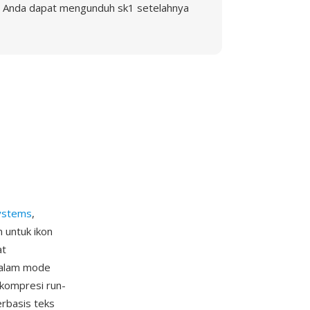
Anda dapat mengunduh sk1 setelahnya
ystems
,
 untuk ikon
at
dalam mode
 kompresi run-
erbasis teks