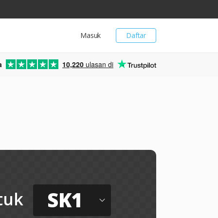
Masuk
Daftar
a
10,220
ulasan di
SK1
tuk