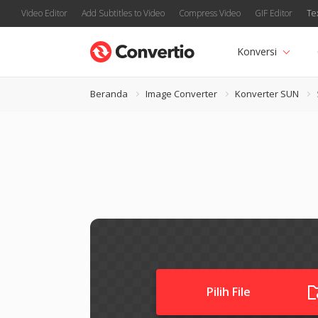
Video Editor
Add Subtitles to Video
Compress Video
GIF Editor
Te
Konversi
Beranda
Image Converter
Konverter SUN
Pilih File