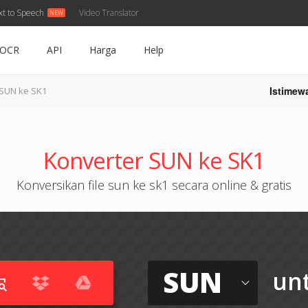
xt to Speech
Video Translator
OCR
API
Harga
Help
Istimew
SUN ke SK1
Konverter SUN ke SK1
Konversikan file sun ke sk1 secara online & gratis
SUN
un