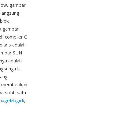
ndow, gambar
 langsung
 blok
uk gambar
leh compiler C
laris adalah
 gambar SUN
nnya adalah
ngsung di-
yang
r memberikan
a salah satu
mageMagick
,