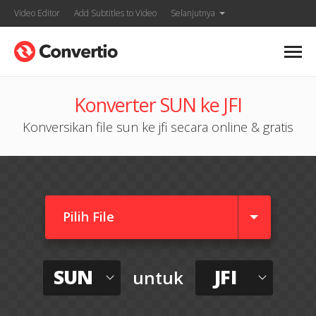
Video Editor
Add Subtitles to Video
Selanjutnya
Konverter SUN ke JFI
Konversikan file sun ke jfi secara online & gratis
Pilih File
SUN
JFI
untuk