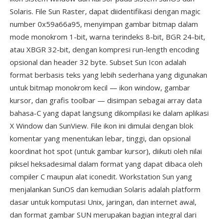
Solaris. File Sun Raster, dapat diidentifikasi dengan magic
number 0x59a66a95, menyimpan gambar bitmap dalam
mode monokrom 1-bit, warna terindeks 8-bit, BGR 24-bit,
atau XBGR 32-bit, dengan kompresi run-length encoding
opsional dan header 32 byte. Subset Sun Icon adalah
format berbasis teks yang lebih sederhana yang digunakan
untuk bitmap monokrom kecil — ikon window, gambar
kursor, dan grafis toolbar — disimpan sebagai array data
bahasa-C yang dapat langsung dikompilasi ke dalam aplikasi
X Window dan SunView. File ikon ini dimulai dengan blok
komentar yang menentukan lebar, tinggi, dan opsional
koordinat hot spot (untuk gambar kursor), diikuti oleh nilai
piksel heksadesimal dalam format yang dapat dibaca oleh
compiler C maupun alat iconedit. Workstation Sun yang
menjalankan SunOS dan kemudian Solaris adalah platform
dasar untuk komputasi Unix, jaringan, dan internet awal,
dan format gambar SUN merupakan bagian integral dari