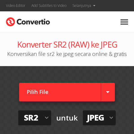
Video Editor
Add Subtitles to Video
Selanjutnya
Konverter SR2 (RAW) ke JPEG
Konversikan file sr2 ke jpeg secara online & gratis
Pilih File
SR2
JPEG
untuk